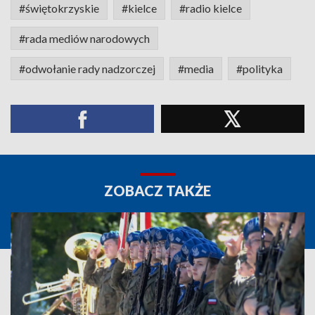
#świętokrzyskie
#kielce
#radio kielce
#rada mediów narodowych
#odwołanie rady nadzorczej
#media
#polityka
ZOBACZ TAKŻE