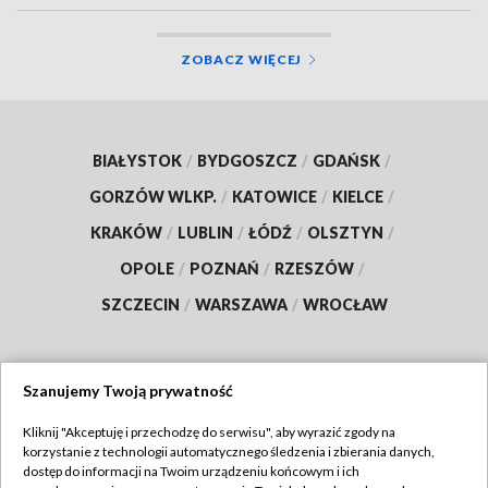
ZOBACZ WIĘCEJ
BIAŁYSTOK
/
BYDGOSZCZ
/
GDAŃSK
/
GORZÓW WLKP.
/
KATOWICE
/
KIELCE
/
KRAKÓW
/
LUBLIN
/
ŁÓDŹ
/
OLSZTYN
/
OPOLE
/
POZNAŃ
/
RZESZÓW
/
SZCZECIN
/
WARSZAWA
/
WROCŁAW
Szanujemy Twoją prywatność
Dołącz do nas:
Kliknij "Akceptuję i przechodzę do serwisu", aby wyrazić zgody na
korzystanie z technologii automatycznego śledzenia i zbierania danych,
TVP
dostęp do informacji na Twoim urządzeniu końcowym i ich