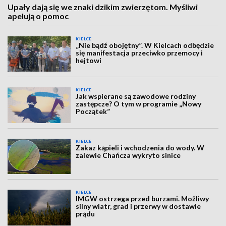
Upały dają się we znaki dzikim zwierzętom. Myśliwi
apelują o pomoc
KIELCE
„Nie bądź obojętny”. W Kielcach odbędzie
się manifestacja przeciwko przemocy i
hejtowi
KIELCE
Jak wspierane są zawodowe rodziny
zastępcze? O tym w programie „Nowy
Początek”
KIELCE
Zakaz kąpieli i wchodzenia do wody. W
zalewie Chańcza wykryto sinice
KIELCE
IMGW ostrzega przed burzami. Możliwy
silny wiatr, grad i przerwy w dostawie
prądu