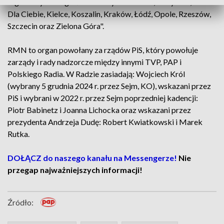
regionalnych rozgłośni radiowych: Gdańsk, Białystok, Radio
Dla Ciebie, Kielce, Koszalin, Kraków, Łódź, Opole, Rzeszów,
Szczecin oraz Zielona Góra".
RMN to organ powołany za rządów PiS, który powołuje
zarządy i rady nadzorcze między innymi TVP, PAP i
Polskiego Radia. W Radzie zasiadają: Wojciech Król
(wybrany 5 grudnia 2024 r. przez Sejm, KO), wskazani przez
PiS i wybrani w 2022 r. przez Sejm poprzedniej kadencji:
Piotr Babinetz i Joanna Lichocka oraz wskazani przez
prezydenta Andrzeja Dudę: Robert Kwiatkowski i Marek
Rutka.
DOŁĄCZ do naszego kanału na Messengerze!
Nie
przegap najważniejszych informacji!
Źródło: