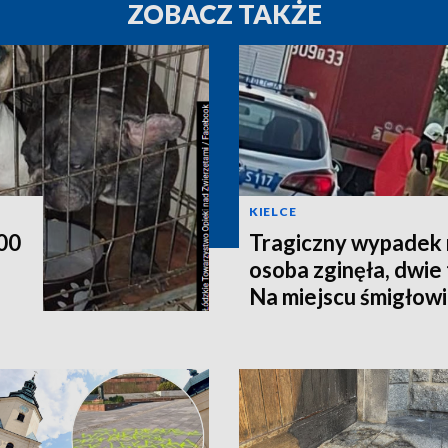
ZOBACZ TAKŻE
KIELCE
200
Tragiczny wypadek 
osoba zginęła, dwie t
Na miejscu śmigłow