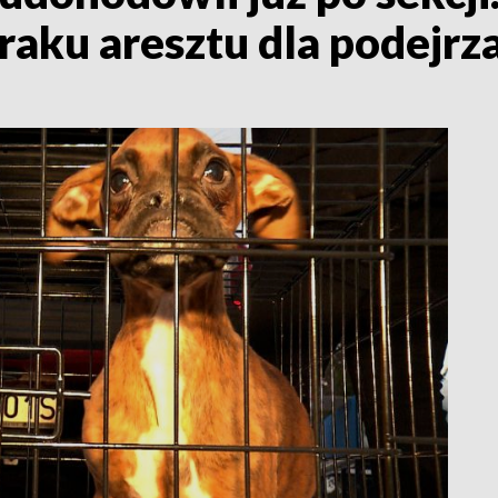
braku aresztu dla podejr