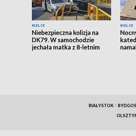
KIELCE
KIELCE
Niebezpieczna kolizja na
Nocny
DK79. W samochodzie
kated
jechała matka z 8-letnim
namal
dzieckiem
oskar
[ZDJ
BIAŁYSTOK
/
BYDGO
OLSZTY