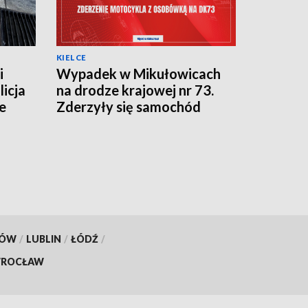
KIELCE
i
Wypadek w Mikułowicach
licja
na drodze krajowej nr 73.
e
Zderzyły się samochód
osobowy i motocykl
KÓW
/
LUBLIN
/
ŁÓDŹ
/
ROCŁAW