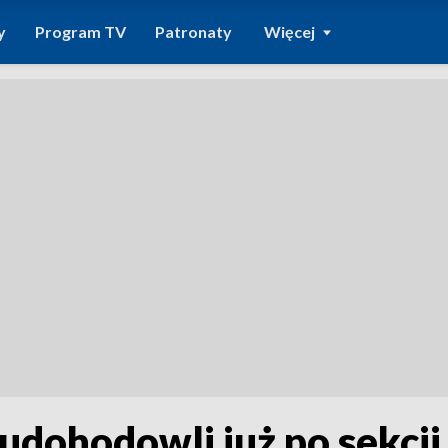
y
Program TV
Patronaty
Więcej
udohodowli już po sekcji