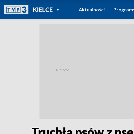
POWRÓT DO
KIELCE
Aktualności
Program
TVP REGIONY
Truchła psów z pse