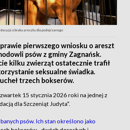
 decyzji o braku aresztu dla podejrzanego
sprawie pierwszego wniosku o areszt
ohodowli psów z gminy Zagnańsk.
cie kilku zwierząt ostatecznie trafił
korzystanie seksualne świadka.
ucheł trzech bokserów.
wartek 15 stycznia 2026 roki na jednej z
acją dla Szczeniąt Judyta”.
banych psów. Ich stan określono jako
rzech bokserów - dwóch dorosłych i