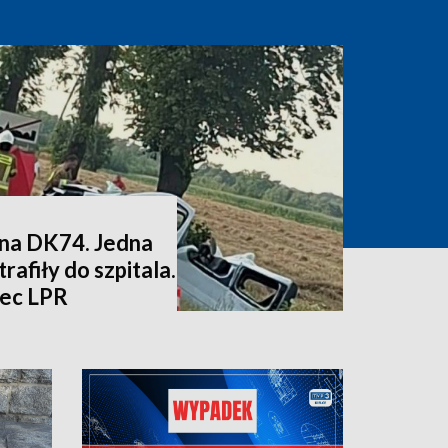
na DK74. Jedna
rafiły do szpitala.
iec LPR