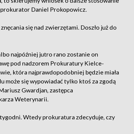
ba, to skierujemy wniosek o dalsze stosowanie
prokurator Daniel Prokopowicz.
znęcania się nad zwierzętami. Doszło już do
albo najpóźniej jutro rano zostanie on
prawę pod nadzorem Prokuratury Kielce-
wie, która najprawdopodobniej będzie miała
u może się wypowiadać tylko ktoś za zgodą
 Mariusz Gwardjan, zastępca
arza Weterynarii.
a tygodni. Wtedy prokuratura zdecyduje, czy