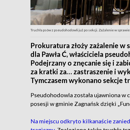
Truchła psów z pseudohodowli już po sekcji. Zażalenie w sprawie
Prokuratura złoży zażalenie w 
dla Pawła Ć, właściciela pseud
Podejrzany o znęcanie się i zabi
za kratki za… zastraszenie i wy
Tymczasem wykonano sekcje tr
Pseudohodowla została ujawniona w cz
posesji w gminie Zagnańsk dzięki „Fund
Na miejscu odkryto kilkanaście zanied
tragiczny
. Znaleziono także truchła t