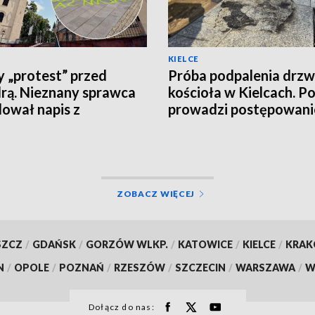
KIELCE
 „protest” przed
Próba podpalenia drzw
rą. Nieznany sprawca
kościoła w Kielcach. Po
ował napis z
prowadzi postępowani
żeniami o zdradę
ĘCIA]
ZOBACZ WIĘCEJ
SZCZ
/
GDAŃSK
/
GORZÓW WLKP.
/
KATOWICE
/
KIELCE
/
KRA
N
/
OPOLE
/
POZNAŃ
/
RZESZÓW
/
SZCZECIN
/
WARSZAWA
/
W
Dołącz do nas: