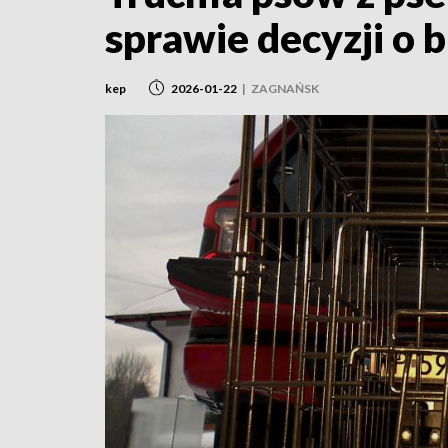
sprawie decyzji o 
kep
2026-01-22
|
ZAGNAŃSK