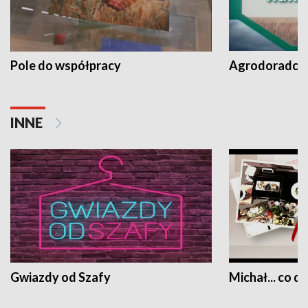
Pole do współpracy
Agrodoradcy 
INNE
Gwiazdy od Szafy
Michał... co dz