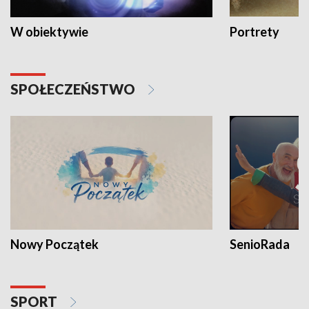
W obiektywie
Portrety
SPOŁECZEŃSTWO
Nowy Początek
SenioRada
SPORT