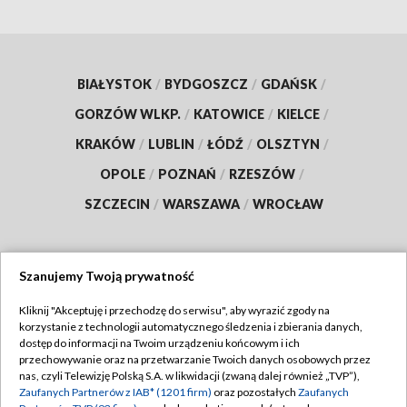
BIAŁYSTOK
/
BYDGOSZCZ
/
GDAŃSK
/
GORZÓW WLKP.
/
KATOWICE
/
KIELCE
/
KRAKÓW
/
LUBLIN
/
ŁÓDŹ
/
OLSZTYN
/
OPOLE
/
POZNAŃ
/
RZESZÓW
/
SZCZECIN
/
WARSZAWA
/
WROCŁAW
Szanujemy Twoją prywatność
Dołącz do nas:
Kliknij "Akceptuję i przechodzę do serwisu", aby wyrazić zgody na
korzystanie z technologii automatycznego śledzenia i zbierania danych,
TVP
dostęp do informacji na Twoim urządzeniu końcowym i ich
Abonament TVP
przechowywanie oraz na przetwarzanie Twoich danych osobowych przez
Regulamin TVP
nas, czyli Telewizję Polską S.A. w likwidacji (zwaną dalej również „TVP”),
Emisja w TVP
Zaufanych Partnerów z IAB* (1201 firm)
oraz pozostałych
Zaufanych
Polityka prywatności