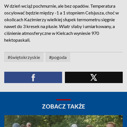
W dzień wciąż pochmurnie, ale bez opadów. Temperatura
oscylować będzie między -1 a 1 stopniem Celsjusza, choć w
okolicach Kazimierzy wielkiej słupek termometru sięgnie
nawet do 3 kresek na plusie. Wiatr słaby i umiarkowany, a
ciśnienie atmosferyczne w Kielcach wyniesie 970
hektopaskali.
#świętokrzyskie
#pogoda
ZOBACZ TAKŻE