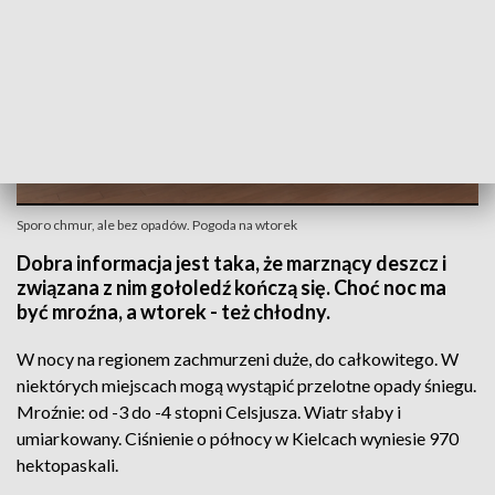
Sporo chmur, ale bez opadów. Pogoda na wtorek
Dobra informacja jest taka, że marznący deszcz i
związana z nim gołoledź kończą się. Choć noc ma
być mroźna, a wtorek - też chłodny.
W nocy na regionem zachmurzeni duże, do całkowitego. W
niektórych miejscach mogą wystąpić przelotne opady śniegu.
Mroźnie: od -3 do -4 stopni Celsjusza. Wiatr słaby i
umiarkowany. Ciśnienie o północy w Kielcach wyniesie 970
hektopaskali.