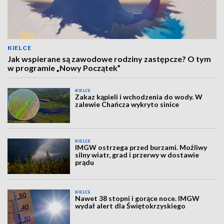
KIELCE
Jak wspierane są zawodowe rodziny zastępcze? O tym
w programie „Nowy Początek”
KIELCE
Zakaz kąpieli i wchodzenia do wody. W
zalewie Chańcza wykryto sinice
KIELCE
IMGW ostrzega przed burzami. Możliwy
silny wiatr, grad i przerwy w dostawie
prądu
KIELCE
Nawet 38 stopni i gorące noce. IMGW
wydał alert dla Świętokrzyskiego