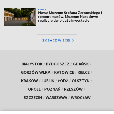
KIELCE
Nowe Muzeum Stefana Żeromskiego i
remont murów. Muzeum Narodowe
realizuje dwie duże inwestycje
ZOBACZ WIĘCEJ
BIAŁYSTOK
/
BYDGOSZCZ
/
GDAŃSK
/
GORZÓW WLKP.
/
KATOWICE
/
KIELCE
/
KRAKÓW
/
LUBLIN
/
ŁÓDŹ
/
OLSZTYN
/
OPOLE
/
POZNAŃ
/
RZESZÓW
/
SZCZECIN
/
WARSZAWA
/
WROCŁAW