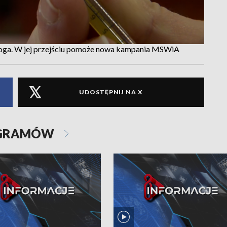
droga. W jej przejściu pomoże nowa kampania MSWiA
UDOSTĘPNIJ NA X
OGRAMÓW