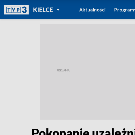
POWRÓT DO
KIELCE
Aktualności
Program
TVP REGIONY
Pokonanie uzależni