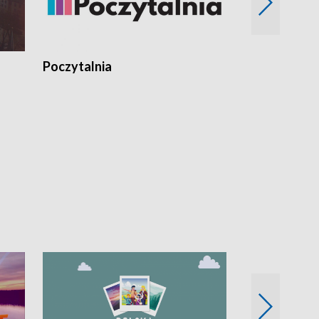
Poczytalnia
Koncerty TV