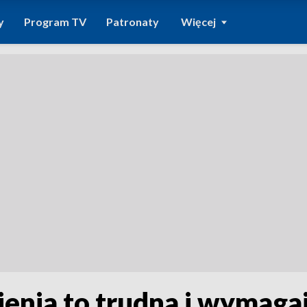
y
Program TV
Patronaty
Więcej
enia to trudna i wymagaj