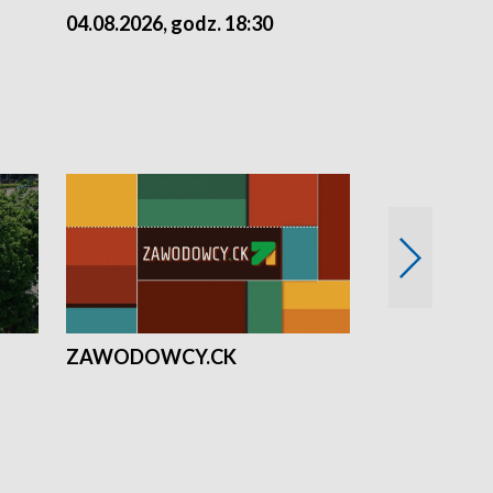
04.08.2026, godz. 18:30
03.08.2026, 
ZAWODOWCY.CK
Solidarni z U