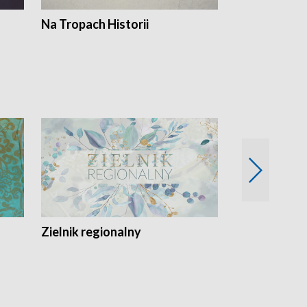
Na Tropach Historii
Szept ziemi
Zielnik regionalny
EkoLogiczni