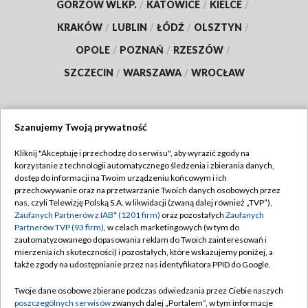
GORZÓW WLKP.
/
KATOWICE
/
KIELCE
/
KRAKÓW
/
LUBLIN
/
ŁÓDŹ
/
OLSZTYN
/
OPOLE
/
POZNAŃ
/
RZESZÓW
/
SZCZECIN
/
WARSZAWA
/
WROCŁAW
Szanujemy Twoją prywatność
Dołącz do nas:
Kliknij "Akceptuję i przechodzę do serwisu", aby wyrazić zgody na
korzystanie z technologii automatycznego śledzenia i zbierania danych,
TVP
dostęp do informacji na Twoim urządzeniu końcowym i ich
Abonament TVP
przechowywanie oraz na przetwarzanie Twoich danych osobowych przez
Regulamin TVP
nas, czyli Telewizję Polską S.A. w likwidacji (zwaną dalej również „TVP”),
Emisja w TVP
Polityka prywatności
Zaufanych Partnerów z IAB* (1201 firm)
oraz pozostałych
Zaufanych
Partnerów TVP (93 firm)
, w celach marketingowych (w tym do
Centrum informacji TVP
Moje zgody
zautomatyzowanego dopasowania reklam do Twoich zainteresowań i
mierzenia ich skuteczności) i pozostałych, które wskazujemy poniżej, a
Naziemna Telewizja Cyfrowa
Pomoc
także zgody na udostępnianie przez nas identyfikatora PPID do Google.
Sklep TVP
Biuro reklamy
Twoje dane osobowe zbierane podczas odwiedzania przez Ciebie naszych
Rada Programowa
Kontakt
poszczególnych serwisów
zwanych dalej „Portalem”, w tym informacje