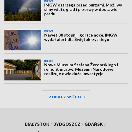
KIELCE
IMGW ostrzega przed burzami. Możliwy
silny wiatr, grad i przerwy w dostawie
prądu
KIELCE
Nawet 38 stopni i gorące noce. IMGW
wydał alert dla Świętokrzyskiego
KIELCE
Nowe Muzeum Stefana Żeromskiego i
remont murów. Muzeum Narodowe
realizuje dwie duże inwestycje
ZOBACZ WIĘCEJ
BIAŁYSTOK
/
BYDGOSZCZ
/
GDAŃSK
/