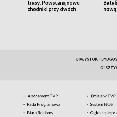
trasy. Powstaną nowe
Batal
chodniki przy dwóch
nową 
krajówkach
BIAŁYSTOK
/
BYDGO
OLSZTY
Abonament TVP
Emisja w TVP
Rada Programowa
System NOS
Biuro Reklamy
Ogłoszenie pr