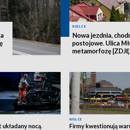
KIELCE
za
Nowa jezdnia, chodni
ę
postojowe. Ulica Mł
metamorfozę [ZDJĘ
KIELCE
t układany nocą.
Firmy kwestionują war