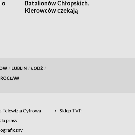
 o
Batalionów Chłopskich.
Kierowców czekają
utrudnienia
KÓW
/
LUBLIN
/
ŁÓDŹ
/
ROCŁAW
 Telewizja Cyfrowa
Sklep TVP
la prasy
tograficzny