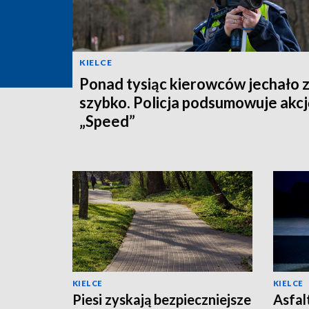
KIELCE
Ponad tysiąc kierowców jechało 
szybko. Policja podsumowuje akcj
„Speed”
KIELCE
KIELCE
Piesi zyskają bezpieczniejsze
Asfal