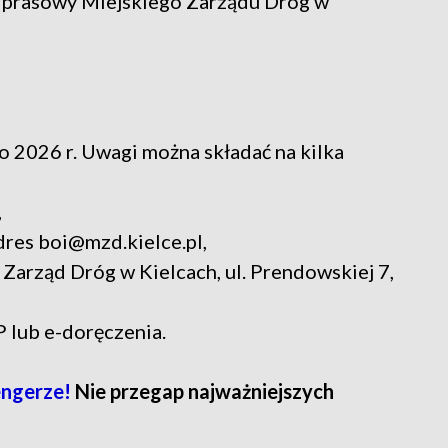
k prasowy Miejskiego Zarządu Dróg w
o 2026 r. Uwagi można składać na kilka
,
dres boi@mzd.kielce.pl,
i Zarząd Dróg w Kielcach, ul. Prendowskiej 7,
 lub e-doręczenia.
engerze!
Nie przegap najważniejszych