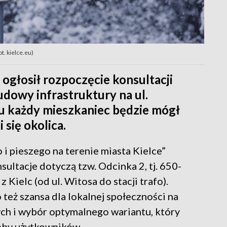
t. kielce.eu)
ogłosił rozpoczęcie konsultacji
dowy infrastruktury na ul.
mu każdy mieszkaniec będzie mógł
 się okolica.
i pieszego na terenie miasta Kielce”
sultacje dotyczą tzw. Odcinka 2, tj. 650-
ielc (od ul. Witosa do stacji trafo).
o też szansa dla lokalnej społeczności na
ch i wybór optymalnego wariantu, który
eby użytkowników.