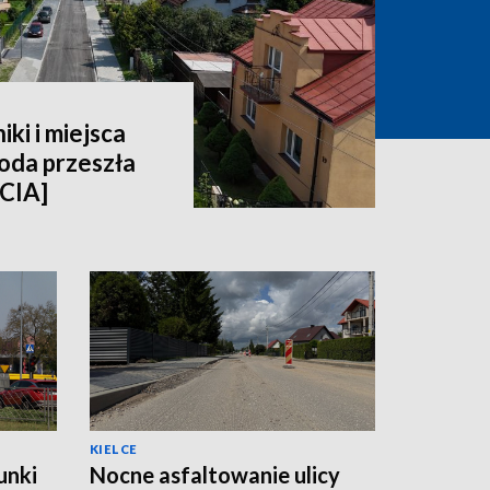
ki i miejsca
oda przeszła
CIA]
KIELCE
unki
Nocne asfaltowanie ulicy