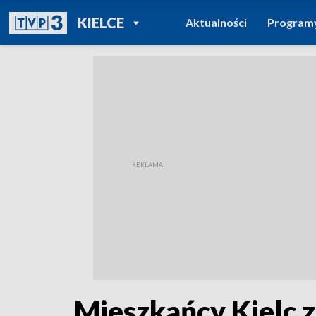
POWRÓT DO
KIELCE
Aktualności
Program
TVP REGIONY
Mieszkańcy Kielc z