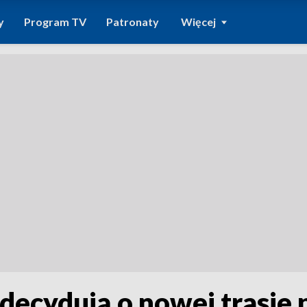
y
Program TV
Patronaty
Więcej
decydują o nowej trasie