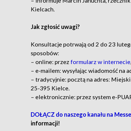
– informuje Marcin Januchta, rzeczni
Kielcach.
Jak zgłosić uwagi?
Konsultacje potrwają od 2 do 23 luteg
sposobów:
– online: przez
formularz w internecie
– e-mailem: wysyłając wiadomość na a
– tradycyjnie: pocztą na adres: Miejsk
25-395 Kielce.
– elektronicznie: przez system e-PUAP
DOŁĄCZ do naszego kanału na Mess
informacji!