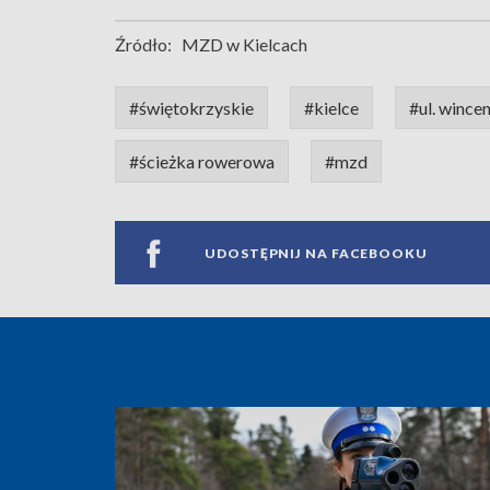
Źródło:
MZD w Kielcach
#świętokrzyskie
#kielce
#ul. wincen
#ścieżka rowerowa
#mzd
UDOSTĘPNIJ NA FACEBOOKU