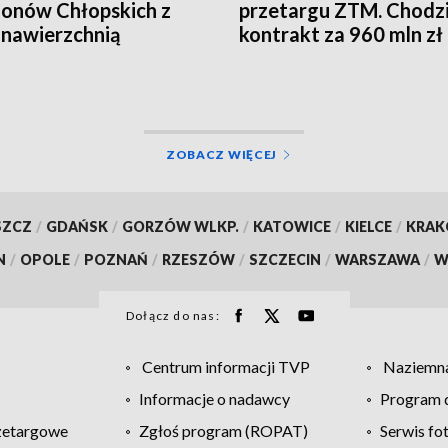
ionów Chłopskich z
przetargu ZTM. Chodzi
nawierzchnią
kontrakt za 960 mln zł
ZOBACZ WIĘCEJ
SZCZ
/
GDAŃSK
/
GORZÓW WLKP.
/
KATOWICE
/
KIELCE
/
KRA
N
/
OPOLE
/
POZNAŃ
/
RZESZÓW
/
SZCZECIN
/
WARSZAWA
/
W
Dołącz do nas:
Centrum informacji TVP
Naziemna
Informacje o nadawcy
Program d
zetargowe
Zgłoś program (ROPAT)
Serwis fo