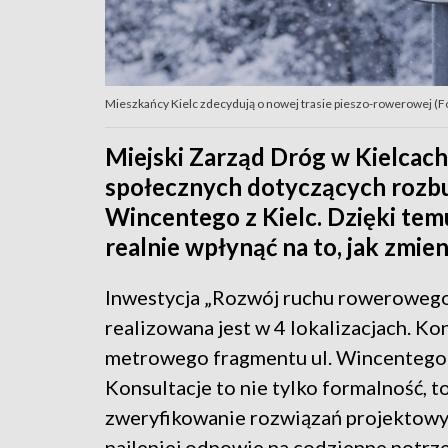
Mieszkańcy Kielc zdecydują o nowej trasie pieszo-rowerowej (Fo
Miejski Zarząd Dróg w Kielcach 
społecznych dotyczących rozbu
Wincentego z Kielc. Dzięki te
realnie wpłynąć na to, jak zmieni
Inwestycja „Rozwój ruchu rowerowego 
realizowana jest w 4 lokalizacjach. Kon
metrowego fragmentu ul. Wincentego z K
Konsultacje to nie tylko formalność, t
zweryfikowanie rozwiązań projektowy
najlepiej odpowie na codzienne potrz