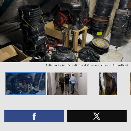
Policjanci zabezpieczyli niemal kilogram marihuany (Fot. policja)