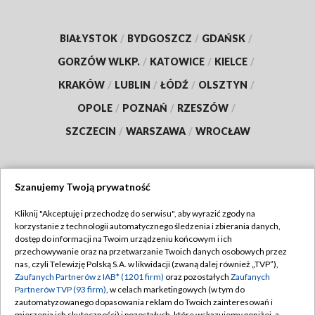
BIAŁYSTOK
/
BYDGOSZCZ
/
GDAŃSK
/
GORZÓW WLKP.
/
KATOWICE
/
KIELCE
/
KRAKÓW
/
LUBLIN
/
ŁÓDŹ
/
OLSZTYN
/
OPOLE
/
POZNAŃ
/
RZESZÓW
/
SZCZECIN
/
WARSZAWA
/
WROCŁAW
Szanujemy Twoją prywatność
Dołącz do nas:
Kliknij "Akceptuję i przechodzę do serwisu", aby wyrazić zgody na
korzystanie z technologii automatycznego śledzenia i zbierania danych,
TVP
dostęp do informacji na Twoim urządzeniu końcowym i ich
Abonament TVP
przechowywanie oraz na przetwarzanie Twoich danych osobowych przez
Regulamin TVP
nas, czyli Telewizję Polską S.A. w likwidacji (zwaną dalej również „TVP”),
Emisja w TVP
Polityka prywatności
Zaufanych Partnerów z IAB* (1201 firm)
oraz pozostałych
Zaufanych
Partnerów TVP (93 firm)
, w celach marketingowych (w tym do
Centrum informacji TVP
Moje zgody
zautomatyzowanego dopasowania reklam do Twoich zainteresowań i
mierzenia ich skuteczności) i pozostałych, które wskazujemy poniżej, a