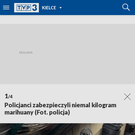
POWRÓT DO
KIELCE
TVP REGIONY
1
/4
Policjanci zabezpieczyli niemal kilogram
marihuany (Fot. policja)