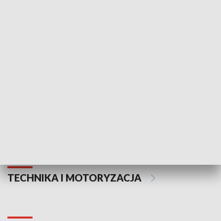
KULTURA I SZTUKA
Informator kulturalny
Drzwi do kult
TECHNIKA I MOTORYZACJA