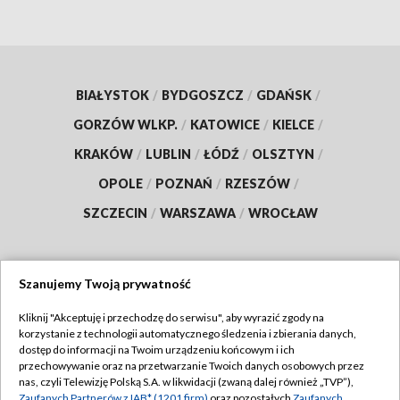
BIAŁYSTOK
/
BYDGOSZCZ
/
GDAŃSK
/
GORZÓW WLKP.
/
KATOWICE
/
KIELCE
/
KRAKÓW
/
LUBLIN
/
ŁÓDŹ
/
OLSZTYN
/
OPOLE
/
POZNAŃ
/
RZESZÓW
/
SZCZECIN
/
WARSZAWA
/
WROCŁAW
Szanujemy Twoją prywatność
Dołącz do nas:
Kliknij "Akceptuję i przechodzę do serwisu", aby wyrazić zgody na
korzystanie z technologii automatycznego śledzenia i zbierania danych,
TVP
dostęp do informacji na Twoim urządzeniu końcowym i ich
Abonament TVP
przechowywanie oraz na przetwarzanie Twoich danych osobowych przez
Regulamin TVP
nas, czyli Telewizję Polską S.A. w likwidacji (zwaną dalej również „TVP”),
Emisja w TVP
Zaufanych Partnerów z IAB* (1201 firm)
oraz pozostałych
Zaufanych
Polityka prywatności