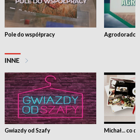
Pole do współpracy
Agrodoradcy 
INNE
Gwiazdy od Szafy
Michał... co dz