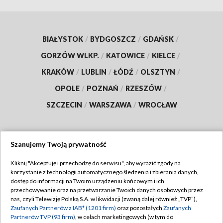
BIAŁYSTOK
/
BYDGOSZCZ
/
GDAŃSK
/
GORZÓW WLKP.
/
KATOWICE
/
KIELCE
/
KRAKÓW
/
LUBLIN
/
ŁÓDŹ
/
OLSZTYN
/
OPOLE
/
POZNAŃ
/
RZESZÓW
/
SZCZECIN
/
WARSZAWA
/
WROCŁAW
Szanujemy Twoją prywatność
Dołącz do nas:
Kliknij "Akceptuję i przechodzę do serwisu", aby wyrazić zgody na
korzystanie z technologii automatycznego śledzenia i zbierania danych,
TVP
dostęp do informacji na Twoim urządzeniu końcowym i ich
Abonament TVP
przechowywanie oraz na przetwarzanie Twoich danych osobowych przez
Regulamin TVP
nas, czyli Telewizję Polską S.A. w likwidacji (zwaną dalej również „TVP”),
Emisja w TVP
Polityka prywatności
Zaufanych Partnerów z IAB* (1201 firm)
oraz pozostałych
Zaufanych
Partnerów TVP (93 firm)
, w celach marketingowych (w tym do
Centrum informacji TVP