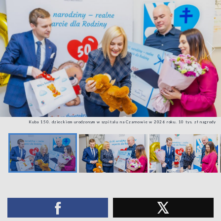
Kuba 150. dzieckiem urodzonym w szpitalu na Czarnowie w 2026 roku. 10 tys. zł nagrody