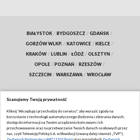
BIAŁYSTOK
/
BYDGOSZCZ
/
GDAŃSK
/
GORZÓW WLKP.
/
KATOWICE
/
KIELCE
/
KRAKÓW
/
LUBLIN
/
ŁÓDŹ
/
OLSZTYN
/
OPOLE
/
POZNAŃ
/
RZESZÓW
/
SZCZECIN
/
WARSZAWA
/
WROCŁAW
Szanujemy Twoją prywatność
Dołącz do nas:
Kliknij "Akceptuję i przechodzę do serwisu", aby wyrazić zgody na
korzystanie z technologii automatycznego śledzenia i zbierania danych,
TVP
dostęp do informacji na Twoim urządzeniu końcowym i ich
Abonament TVP
przechowywanie oraz na przetwarzanie Twoich danych osobowych przez
Regulamin TVP
nas, czyli Telewizję Polską S.A. w likwidacji (zwaną dalej również „TVP”),
Emisja w TVP
Zaufanych Partnerów z IAB* (1201 firm)
oraz pozostałych
Zaufanych
Polityka prywatności