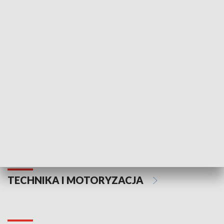
KULTURA I SZTUKA
Informator kulturalny
Drzwi do kult
TECHNIKA I MOTORYZACJA