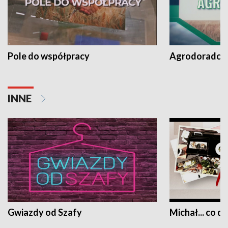
Pole do współpracy
Agrodoradcy 
INNE
Gwiazdy od Szafy
Michał... co dz