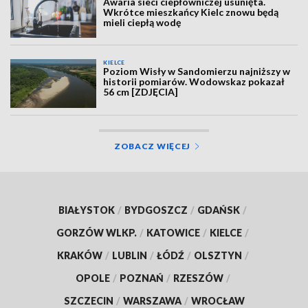
Awaria sieci ciepłowniczej usunięta.
Wkrótce mieszkańcy Kielc znowu będą
mieli ciepłą wodę
KIELCE
Poziom Wisły w Sandomierzu najniższy w
historii pomiarów. Wodowskaz pokazał
56 cm [ZDJĘCIA]
ZOBACZ WIĘCEJ
BIAŁYSTOK
/
BYDGOSZCZ
/
GDAŃSK
/
GORZÓW WLKP.
/
KATOWICE
/
KIELCE
/
KRAKÓW
/
LUBLIN
/
ŁÓDŹ
/
OLSZTYN
/
OPOLE
/
POZNAŃ
/
RZESZÓW
/
SZCZECIN
/
WARSZAWA
/
WROCŁAW