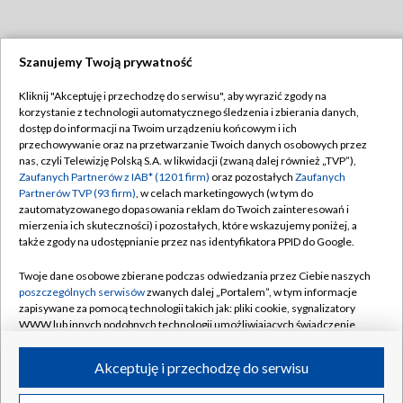
Szanujemy Twoją prywatność
Dołącz do nas:
Kliknij "Akceptuję i przechodzę do serwisu", aby wyrazić zgody na
korzystanie z technologii automatycznego śledzenia i zbierania danych,
TVP
dostęp do informacji na Twoim urządzeniu końcowym i ich
Abonament TVP
przechowywanie oraz na przetwarzanie Twoich danych osobowych przez
Regulamin TVP
nas, czyli Telewizję Polską S.A. w likwidacji (zwaną dalej również „TVP”),
Emisja w TVP
Polityka prywatności
Zaufanych Partnerów z IAB* (1201 firm)
oraz pozostałych
Zaufanych
Partnerów TVP (93 firm)
, w celach marketingowych (w tym do
Centrum informacji TVP
Moje zgody
zautomatyzowanego dopasowania reklam do Twoich zainteresowań i
mierzenia ich skuteczności) i pozostałych, które wskazujemy poniżej, a
Naziemna Telewizja Cyfrowa
Pomoc
także zgody na udostępnianie przez nas identyfikatora PPID do Google.
Sklep TVP
Biuro reklamy
Twoje dane osobowe zbierane podczas odwiedzania przez Ciebie naszych
Rada Programowa
Kontakt
poszczególnych serwisów
zwanych dalej „Portalem”, w tym informacje
zapisywane za pomocą technologii takich jak: pliki cookie, sygnalizatory
System NOS
WWW lub innych podobnych technologii umożliwiających świadczenie
dopasowanych i bezpiecznych usług, personalizację treści oraz reklam,
Informacje o nadawcy
Kanały
udostępnianie funkcji mediów społecznościowych oraz analizowanie
Akceptuję i przechodzę do serwisu
ruchu w Internecie.
Program dla prasy
©2026 Telewizja Polska S.A. w likwidacji