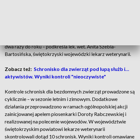
– Lekarze weterynarii, którzy prowadzą te kontrole, są
bardzo dobrze do nich przygotowani, ale nie wszystko jest
zapisane w ustawach, rozporządzeniach. Są też życiowe
sytuacje, których nie jesteśmy w stanie przewidzieć, bo to są
kontrole niezależne od nas, bo kontrolujemy schroniska – tak
mamy w instrukcji głównego lekarza weterynarii napisane –
dwa razy do roku – podkreśla lek. wet. Anita Szebla-
Bartosińska, świętokrzyski wojewódzki lekarz weterynarii.
Zobacz też:
Schronisko dla zwierząt pod lupą służb i…
aktywistów. Wyniki kontroli "nieoczywiste"
Kontrole schronisk dla bezdomnych zwierząt prowadzone są
cyklicznie – w sezonie letnim i zimowym. Dodatkowe
działania przeprowadzono w ramach ogólnopolskiej akcji
zainicjowanej apelem piosenkarki Doroty Rabczewskiej i
realizowanej na polecenie wojewodów. W województwie
świętokrzyskim powiatowi lekarze weterynarii
skontrolowali dotąd 10 schronisk. Wyniki kontroli omawiane