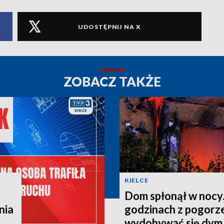
UDOSTĘPNIJ NA X
ZOBACZ TAKŻE
KIELCE
Dom spłonął w nocy.
nia
godzinach z pogorze
wydobywać się dym