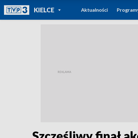
POWRÓT DO
KIELCE
Aktualności
Program
TVP REGIONY
Szczęśliwy finał ak