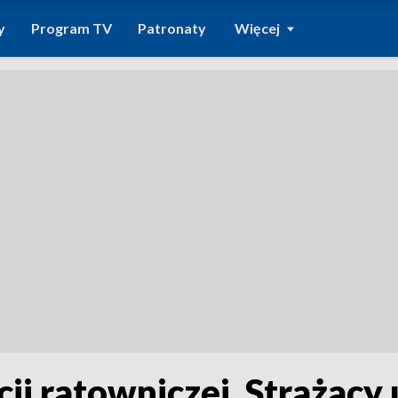
y
Program TV
Patronaty
Więcej
cji ratowniczej. Strażacy