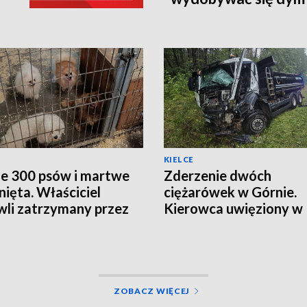
KIELCE
e 300 psów i martwe
Zderzenie dwóch
nięta. Właściciel
ciężarówek w Górnie.
li zatrzymany przez
Kierowca uwięziony w
ę
kabinie, droga zamknię
ZOBACZ WIĘCEJ