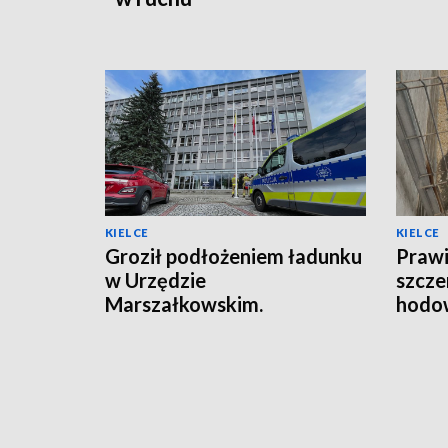
KIELCE
KIELCE
Groził podłożeniem ładunku
Prawi
w Urzędzie
szcze
Marszałkowskim.
hodow
Zareagowała ochrona
policj