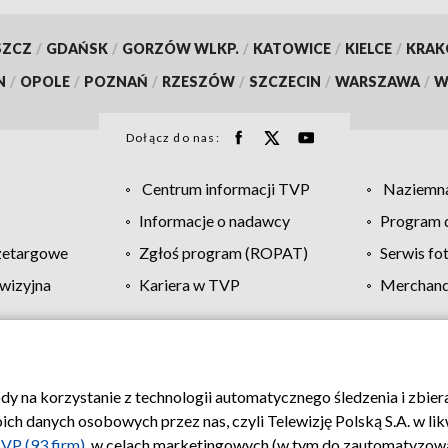
SZCZ
/
GDAŃSK
/
GORZÓW WLKP.
/
KATOWICE
/
KIELCE
/
KRA
N
/
OPOLE
/
POZNAŃ
/
RZESZÓW
/
SZCZECIN
/
WARSZAWA
/
W
Dołącz do nas:
Centrum informacji TVP
Naziemna
Informacje o nadawcy
Program d
zetargowe
Zgłoś program (ROPAT)
Serwis fo
wizyjna
Kariera w TVP
Merchandi
Polityka prywatności
Moje zgody
Pomoc
Biuro re
ody na korzystanie z technologii automatycznego śledzenia i zbie
 danych osobowych przez nas, czyli Telewizję Polską S.A. w likw
VP (93 firm)
, w celach marketingowych (w tym do zautomatyzow