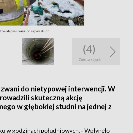
atowali psa uwięzionego w studni
(4)
Zobacz zdjęcia
ezwani do nietypowej interwencji. W
rowadzili skuteczną akcję
nego w głębokiej studni na jednej z
ku w godzinach południowych. - Wpłynęło