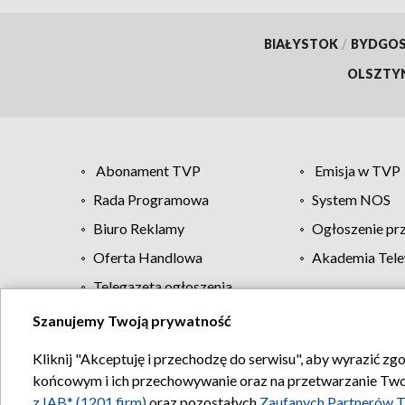
BIAŁYSTOK
/
BYDGO
OLSZTY
Abonament TVP
Emisja w TVP
Rada Programowa
System NOS
Biuro Reklamy
Ogłoszenie pr
Oferta Handlowa
Akademia Tele
Telegazeta ogłoszenia
Szanujemy Twoją prywatność
Regulamin TVP
Kliknij "Akceptuję i przechodzę do serwisu", aby wyrazić zg
końcowym i ich przechowywanie oraz na przetwarzanie Twoich
z IAB* (1201 firm)
oraz pozostałych
Zaufanych Partnerów T