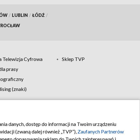
KÓW
/
LUBLIN
/
ŁÓDŹ
/
ROCŁAW
 Telewizja Cyfrowa
Sklep TVP
la prasy
tograficzny
sing (znaki)
klamy
Kontakt
rania danych, dostęp do informacji na Twoim urządzeniu
idacji (zwaną dalej również „TVP”),
Zaufanych Partnerów
anego dopasowania reklam do Twoich zainteresowań i