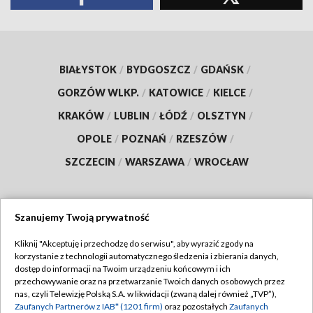
BIAŁYSTOK
/
BYDGOSZCZ
/
GDAŃSK
/
GORZÓW WLKP.
/
KATOWICE
/
KIELCE
/
KRAKÓW
/
LUBLIN
/
ŁÓDŹ
/
OLSZTYN
/
OPOLE
/
POZNAŃ
/
RZESZÓW
/
SZCZECIN
/
WARSZAWA
/
WROCŁAW
Szanujemy Twoją prywatność
Dołącz do nas:
Kliknij "Akceptuję i przechodzę do serwisu", aby wyrazić zgody na
korzystanie z technologii automatycznego śledzenia i zbierania danych,
TVP
dostęp do informacji na Twoim urządzeniu końcowym i ich
Abonament TVP
przechowywanie oraz na przetwarzanie Twoich danych osobowych przez
Regulamin TVP
nas, czyli Telewizję Polską S.A. w likwidacji (zwaną dalej również „TVP”),
Emisja w TVP
Polityka prywatności
Zaufanych Partnerów z IAB* (1201 firm)
oraz pozostałych
Zaufanych