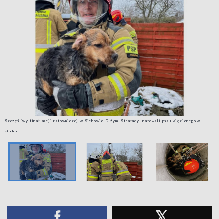
Szczęśliwy finał akcji ratowniczej w Sichowie Dużym. Strażacy uratowali psa uwięzionego w
studni