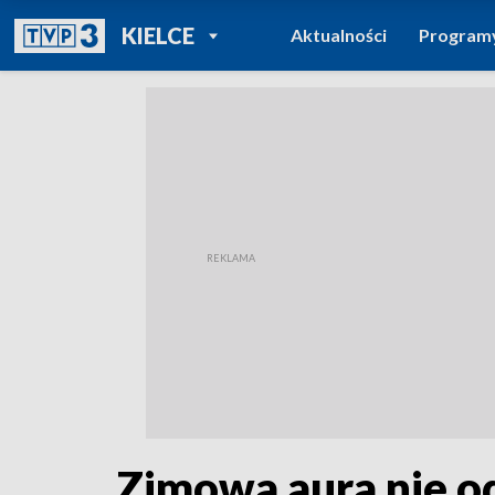
POWRÓT DO
KIELCE
Aktualności
Program
TVP REGIONY
Zimowa aura nie od