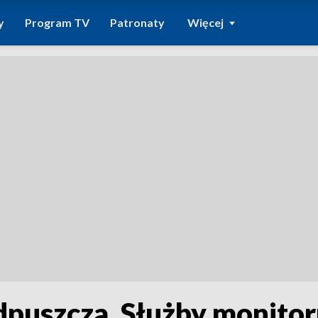
y
Program TV
Patronaty
Więcej
puszcza. Służby monitor