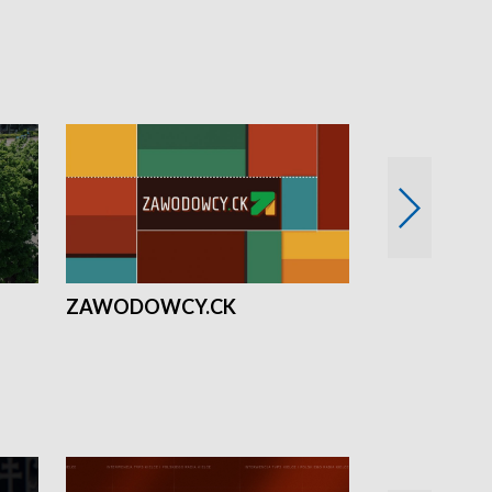
ZAWODOWCY.CK
Solidarni z U