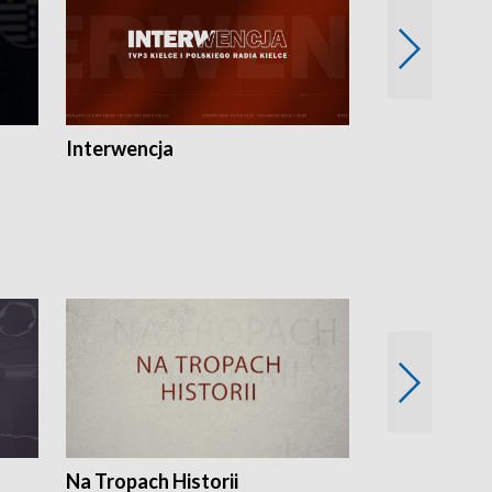
Interwencja
Fakty i Opin
Na Tropach Historii
Szept ziemi