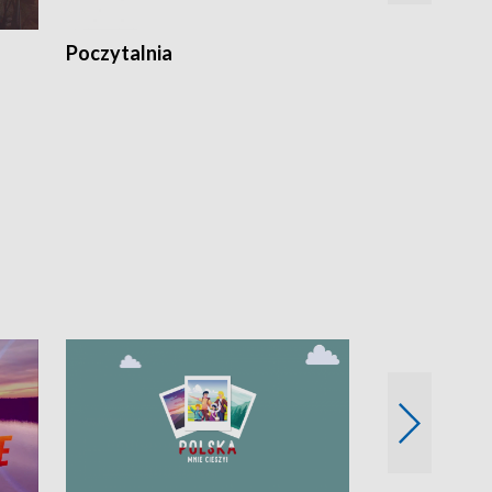
Poczytalnia
Koncerty TV