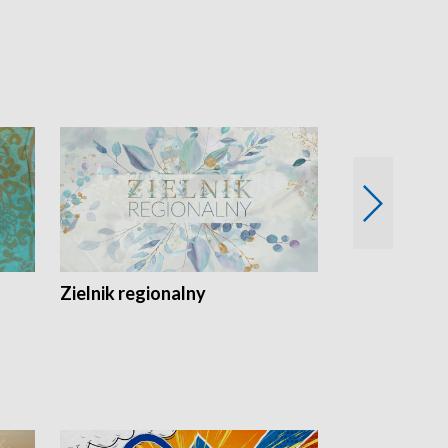
Zielnik regionalny
EkoLogiczni