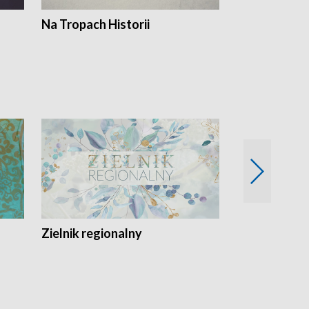
Na Tropach Historii
Szept ziemi
Zielnik regionalny
EkoLogiczni