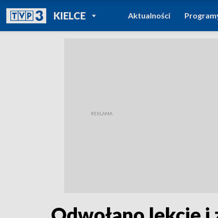
POWRÓT DO
KIELCE
Aktualności
Program
TVP REGIONY
Odwołano lekcje i 