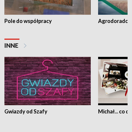
Pole do współpracy
Agrodoradcy 
INNE
Gwiazdy od Szafy
Michał... co dz