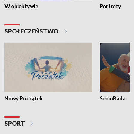
W obiektywie
Portrety
SPOŁECZEŃSTWO
Nowy Początek
SenioRada
SPORT