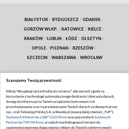
BIAŁYSTOK
/
BYDGOSZCZ
/
GDAŃSK
/
GORZÓW WLKP.
/
KATOWICE
/
KIELCE
/
KRAKÓW
/
LUBLIN
/
ŁÓDŹ
/
OLSZTYN
/
OPOLE
/
POZNAŃ
/
RZESZÓW
/
SZCZECIN
/
WARSZAWA
/
WROCŁAW
Szanujemy Twoją prywatność
Dołącz do nas:
Kliknij "Akceptuję i przechodzę do serwisu", aby wyrazić zgody na
korzystanie z technologii automatycznego śledzenia i zbierania danych,
TVP
dostęp do informacji na Twoim urządzeniu końcowym i ich
Abonament TVP
przechowywanie oraz na przetwarzanie Twoich danych osobowych przez
Regulamin TVP
nas, czyli Telewizję Polską S.A. w likwidacji (zwaną dalej również „TVP”),
Emisja w TVP
Zaufanych Partnerów z IAB* (1201 firm)
oraz pozostałych
Zaufanych
Polityka prywatności
Partnerów TVP (93 firm)
, w celach marketingowych (w tym do
Centrum informacji TVP
Moje zgody
zautomatyzowanego dopasowania reklam do Twoich zainteresowań i