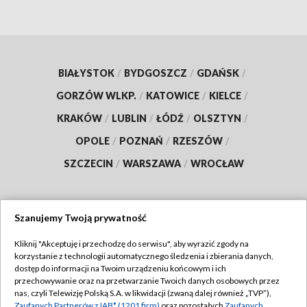
BIAŁYSTOK
/
BYDGOSZCZ
/
GDAŃSK
/
GORZÓW WLKP.
/
KATOWICE
/
KIELCE
/
KRAKÓW
/
LUBLIN
/
ŁÓDŹ
/
OLSZTYN
/
OPOLE
/
POZNAŃ
/
RZESZÓW
/
SZCZECIN
/
WARSZAWA
/
WROCŁAW
Szanujemy Twoją prywatność
Dołącz do nas:
Kliknij "Akceptuję i przechodzę do serwisu", aby wyrazić zgody na
korzystanie z technologii automatycznego śledzenia i zbierania danych,
TVP
dostęp do informacji na Twoim urządzeniu końcowym i ich
Abonament TVP
przechowywanie oraz na przetwarzanie Twoich danych osobowych przez
Regulamin TVP
nas, czyli Telewizję Polską S.A. w likwidacji (zwaną dalej również „TVP”),
Emisja w TVP
Zaufanych Partnerów z IAB* (1201 firm)
oraz pozostałych
Zaufanych
Polityka prywatności