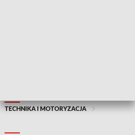
KULTURA I SZTUKA
Informator kulturalny
Drzwi do kult
TECHNIKA I MOTORYZACJA