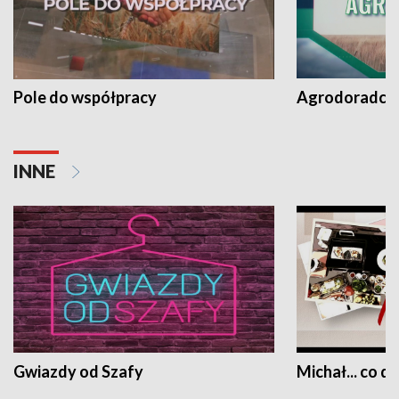
Pole do współpracy
Agrodoradcy 
INNE
Gwiazdy od Szafy
Michał... co dz