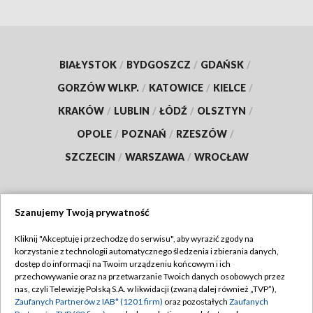
BIAŁYSTOK
/
BYDGOSZCZ
/
GDAŃSK
/
GORZÓW WLKP.
/
KATOWICE
/
KIELCE
/
KRAKÓW
/
LUBLIN
/
ŁÓDŹ
/
OLSZTYN
/
OPOLE
/
POZNAŃ
/
RZESZÓW
/
SZCZECIN
/
WARSZAWA
/
WROCŁAW
Szanujemy Twoją prywatność
Dołącz do nas:
Kliknij "Akceptuję i przechodzę do serwisu", aby wyrazić zgody na
korzystanie z technologii automatycznego śledzenia i zbierania danych,
TVP
dostęp do informacji na Twoim urządzeniu końcowym i ich
Abonament TVP
przechowywanie oraz na przetwarzanie Twoich danych osobowych przez
Regulamin TVP
nas, czyli Telewizję Polską S.A. w likwidacji (zwaną dalej również „TVP”),
Emisja w TVP
Zaufanych Partnerów z IAB* (1201 firm)
oraz pozostałych
Zaufanych
Polityka prywatności