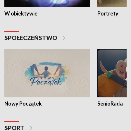
W obiektywie
Portrety
SPOŁECZEŃSTWO
Nowy Początek
SenioRada
SPORT