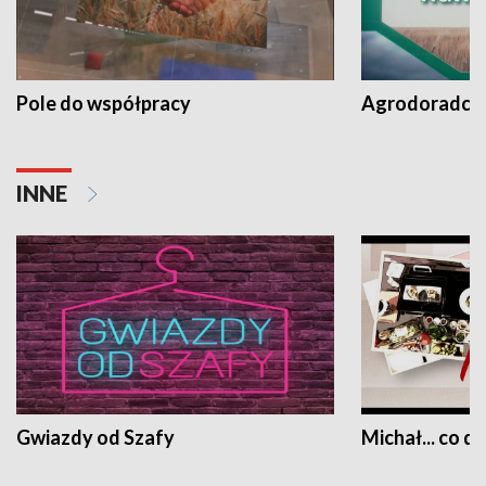
Pole do współpracy
Agrodoradcy 
INNE
Gwiazdy od Szafy
Michał... co dz