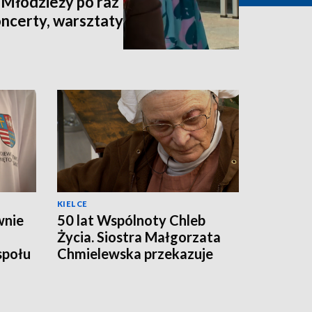
 Młodzieży po raz
oncerty, warsztaty
KIELCE
wnie
50 lat Wspólnoty Chleb
Życia. Siostra Małgorzata
społu
Chmielewska przekazuje
odpowiedzialność
następcom