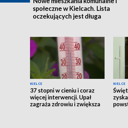
Nowe mieszkania komunalne i
społeczne w Kielcach. Lista
oczekujących jest długa
KIELCE
KIELCE
37 stopni w cieniu i coraz
Święt
więcej interwencji. Upał
zyska
zagraża zdrowiu i zwiększa
powst
ryzyko pożarów
schro