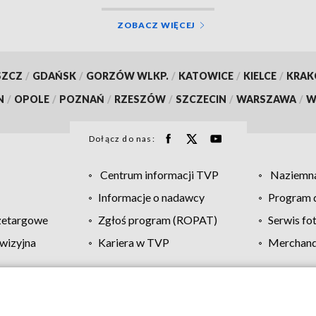
ZOBACZ WIĘCEJ
SZCZ
/
GDAŃSK
/
GORZÓW WLKP.
/
KATOWICE
/
KIELCE
/
KRA
N
/
OPOLE
/
POZNAŃ
/
RZESZÓW
/
SZCZECIN
/
WARSZAWA
/
W
Dołącz do nas:
Centrum informacji TVP
Naziemna
Informacje o nadawcy
Program d
zetargowe
Zgłoś program (ROPAT)
Serwis fo
wizyjna
Kariera w TVP
Merchandi