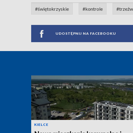
#świętokrzyskie
#kontrole
#trzeźw
UDOSTĘPNIJ NA FACEBOOKU
KIELCE