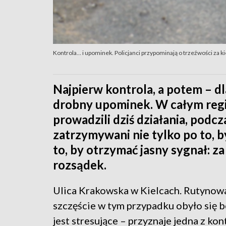
Kontrola… i upominek. Policjanci przypominają o trzeźwości za k
Najpierw kontrola, a potem – 
drobny upominek. W całym regi
prowadzili dziś działania, podc
zatrzymywani nie tylko po to, 
to, by otrzymać jasny sygnał: za
rozsądek.
Ulica Krakowska w Kielcach. Rutynow
szczęście w tym przypadku obyło się b
jest stresujące – przyznaje jedna z ko