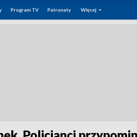
y
Program TV
Patronaty
Więcej
ek. Policjanci przypomin