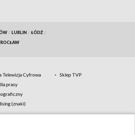
KÓW
/
LUBLIN
/
ŁÓDŹ
/
ROCŁAW
 Telewizja Cyfrowa
Sklep TVP
la prasy
tograficzny
sing (znaki)