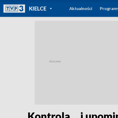
POWRÓT DO
KIELCE
Aktualności
Program
TVP REGIONY
Kontrola… i upomin