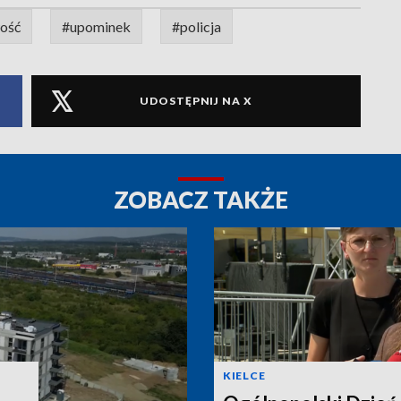
ość
#upominek
#policja
UDOSTĘPNIJ NA X
ZOBACZ TAKŻE
KIELCE