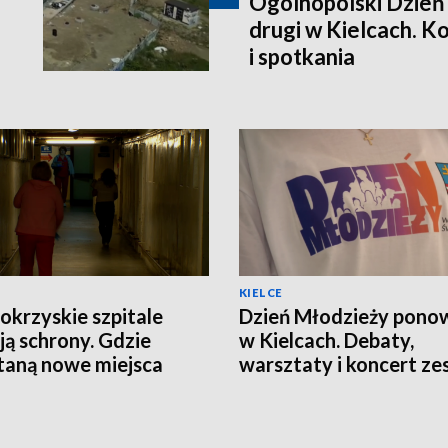
Ogólnopolski Dzień
drugi w Kielcach. K
i spotkania
KIELCE
okrzyskie szpitale
Dzień Młodzieży pono
ją schrony. Gdzie
w Kielcach. Debaty,
aną nowe miejsca
warsztaty i koncert ze
nienia?
Modelki