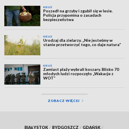
KIELCE
Poszedł na grzyby i zgubił się w lesie.
Policja przypomina o zasadach
bezpieczeństwa
KIELCE
Urodzaj dla zielarzy. „Nie jesteśmy w
stanie przetworzyć tego, co daje natura”
KIELCE
Zamiast plaży wybrali koszary. Blisko 70
młodych ludzi rozpoczęło „Wakacje z
WOT”
ZOBACZ WIĘCEJ
BIAŁYSTOK
/
BYDGOSZCZ
/
GDAŃSK
/