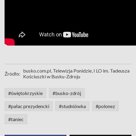
busko.com.pl, Telewizja Ponidzie, I LO im. Tadeusza
Źródło:
Kościuszki w Busku-Zdroju
#świętokrzyskie
#busko-zdrój
#pałac prezydencki
#studniówka
#polonez
#taniec