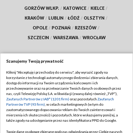
GORZÓW WLKP.
/
KATOWICE
/
KIELCE
/
KRAKÓW
/
LUBLIN
/
ŁÓDŹ
/
OLSZTYN
/
OPOLE
/
POZNAŃ
/
RZESZÓW
/
SZCZECIN
/
WARSZAWA
/
WROCŁAW
Szanujemy Twoją prywatność
Dołącz do nas:
Kliknij "Akceptuję i przechodzę do serwisu", aby wyrazić zgody na
korzystanie z technologii automatycznego śledzenia i zbierania danych,
TVP
dostęp do informacji na Twoim urządzeniu końcowym i ich
Abonament TVP
przechowywanie oraz na przetwarzanie Twoich danych osobowych przez
Regulamin TVP
nas, czyli Telewizję Polską S.A. w likwidacji (zwaną dalej również „TVP”),
Emisja w TVP
Polityka prywatności
Zaufanych Partnerów z IAB* (1201 firm)
oraz pozostałych
Zaufanych
Partnerów TVP (93 firm)
, w celach marketingowych (w tym do
Centrum informacji TVP
Moje zgody
zautomatyzowanego dopasowania reklam do Twoich zainteresowań i
mierzenia ich skuteczności) i pozostałych, które wskazujemy poniżej, a
Naziemna Telewizja Cyfrowa
Pomoc
także zgody na udostępnianie przez nas identyfikatora PPID do Google.
Sklep TVP
Biuro reklamy
Twoje dane osobowe zbierane podczas odwiedzania przez Ciebie naszych