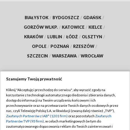
BIAŁYSTOK
/
BYDGOSZCZ
/
GDAŃSK
/
GORZÓW WLKP.
/
KATOWICE
/
KIELCE
/
KRAKÓW
/
LUBLIN
/
ŁÓDŹ
/
OLSZTYN
/
OPOLE
/
POZNAŃ
/
RZESZÓW
/
SZCZECIN
/
WARSZAWA
/
WROCŁAW
Szanujemy Twoją prywatność
Dołącz do nas:
Kliknij "Akceptuję i przechodzę do serwisu", aby wyrazić zgody na
korzystanie z technologii automatycznego śledzenia i zbierania danych,
TVP
dostęp do informacji na Twoim urządzeniu końcowym i ich
Abonament TVP
przechowywanie oraz na przetwarzanie Twoich danych osobowych przez
Regulamin TVP
nas, czyli Telewizję Polską S.A. w likwidacji (zwaną dalej również „TVP”),
Emisja w TVP
Polityka prywatności
Zaufanych Partnerów z IAB* (1201 firm)
oraz pozostałych
Zaufanych
Partnerów TVP (93 firm)
, w celach marketingowych (w tym do
Centrum informacji TVP
Moje zgody
zautomatyzowanego dopasowania reklam do Twoich zainteresowań i