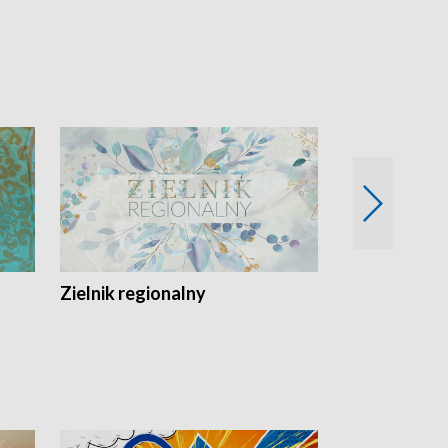
Zielnik regionalny
EkoLogiczni