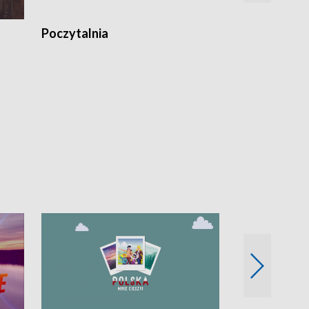
Poczytalnia
Koncerty TV