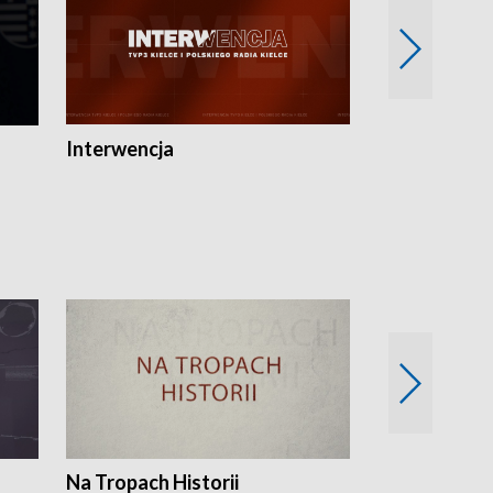
Interwencja
Fakty i Opin
Na Tropach Historii
Szept ziemi