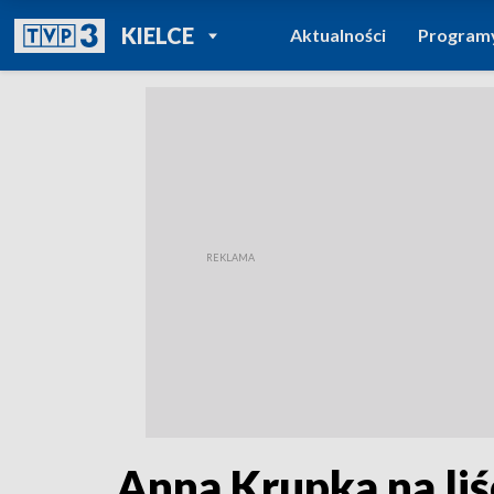
POWRÓT DO
KIELCE
Aktualności
Program
TVP REGIONY
Anna Krupka na li