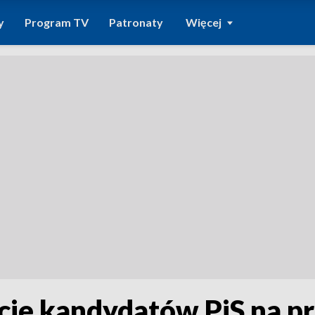
y
Program TV
Patronaty
Więcej
ście kandydatów PiS na p