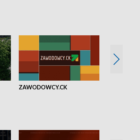
ZAWODOWCY.CK
Solidarni z U