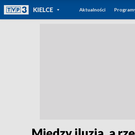
POWRÓT DO
KIELCE
Aktualności
Program
TVP REGIONY
Między iluzją, a r