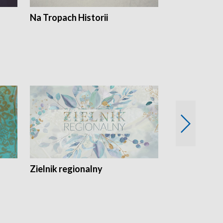
Na Tropach Historii
Szept ziemi
Zielnik regionalny
EkoLogiczni