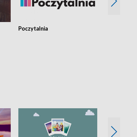
Poczytalnia
Koncerty TV