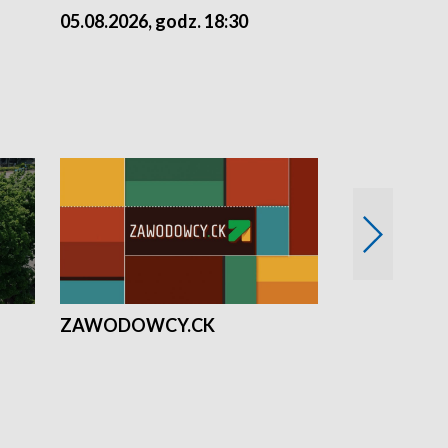
05.08.2026, godz. 18:30
04.08.2026, 
ZAWODOWCY.CK
Solidarni z U