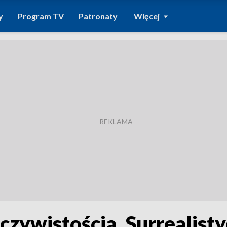
y
Program TV
Patronaty
Więcej
zeczywistością. Surrealis