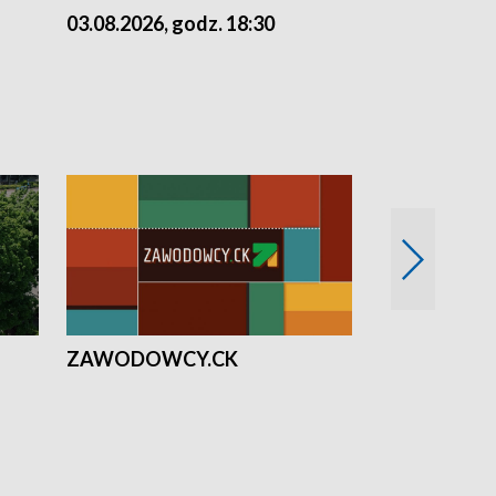
03.08.2026, godz. 18:30
02.08.2026, 
ZAWODOWCY.CK
Solidarni z U