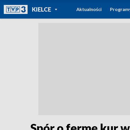
POWRÓT DO
KIELCE
Aktualności
Program
TVP REGIONY
Spór o fermę kur w