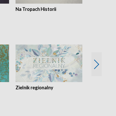
Na Tropach Historii
Szept ziemi
Zielnik regionalny
EkoLogiczni