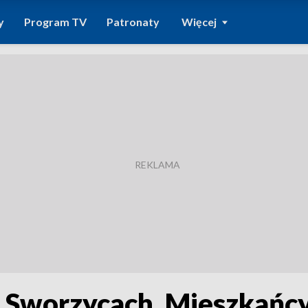
y
Program TV
Patronaty
Więcej
 Sworzycach. Mieszkańcy