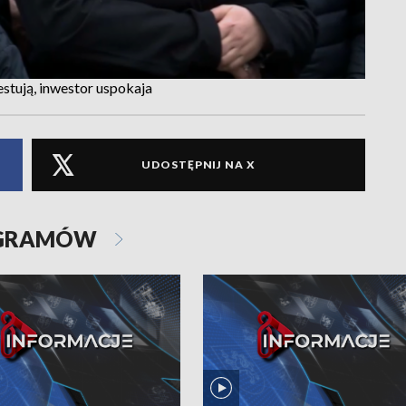
stują, inwestor uspokaja
UDOSTĘPNIJ NA X
OGRAMÓW