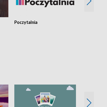
Poczytalnia
Koncerty TV