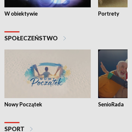
W obiektywie
Portrety
SPOŁECZEŃSTWO
Nowy Początek
SenioRada
SPORT