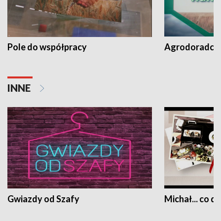
Pole do współpracy
Agrodoradcy 
INNE
Gwiazdy od Szafy
Michał... co dz