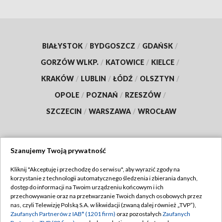
BIAŁYSTOK
/
BYDGOSZCZ
/
GDAŃSK
/
GORZÓW WLKP.
/
KATOWICE
/
KIELCE
/
KRAKÓW
/
LUBLIN
/
ŁÓDŹ
/
OLSZTYN
/
OPOLE
/
POZNAŃ
/
RZESZÓW
/
SZCZECIN
/
WARSZAWA
/
WROCŁAW
Szanujemy Twoją prywatność
Dołącz do nas:
Kliknij "Akceptuję i przechodzę do serwisu", aby wyrazić zgody na
korzystanie z technologii automatycznego śledzenia i zbierania danych,
TVP
dostęp do informacji na Twoim urządzeniu końcowym i ich
Abonament TVP
przechowywanie oraz na przetwarzanie Twoich danych osobowych przez
Regulamin TVP
nas, czyli Telewizję Polską S.A. w likwidacji (zwaną dalej również „TVP”),
Emisja w TVP
Zaufanych Partnerów z IAB* (1201 firm)
oraz pozostałych
Zaufanych
Polityka prywatności