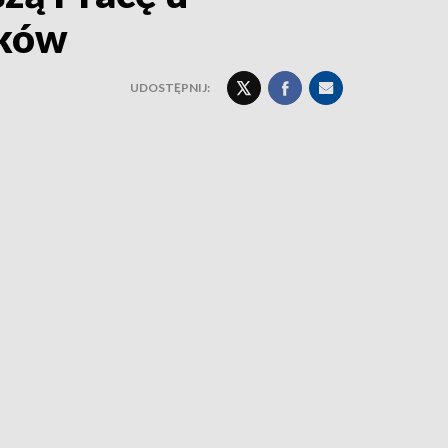
ików
UDOSTĘPNIJ: