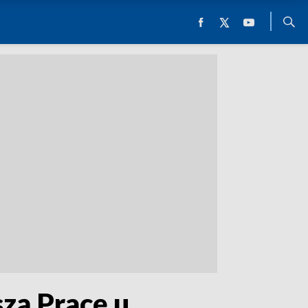
szą Pracę u