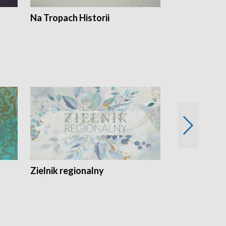
Na Tropach Historii
Szept ziemi
Zielnik regionalny
EkoLogiczni