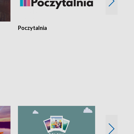
Poczytalnia
Koncerty TV