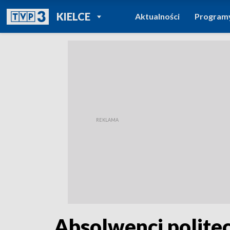
POWRÓT DO
KIELCE
Aktualności
Program
TVP REGIONY
Absolwenci politec