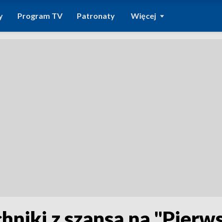
y
Program TV
Patronaty
Więcej
hniki z szansą na "Pierw