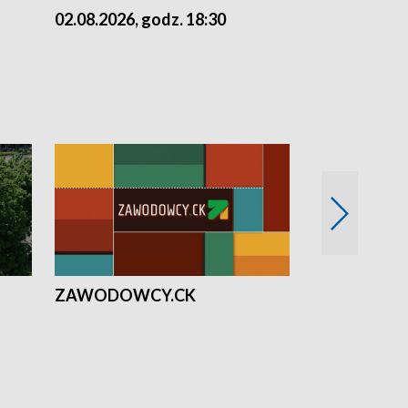
02.08.2026, godz. 18:30
01.08.2026, 
ZAWODOWCY.CK
Solidarni z U