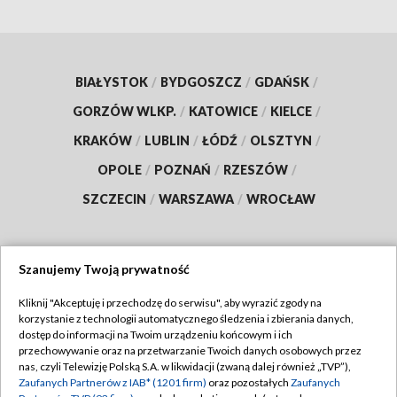
BIAŁYSTOK
/
BYDGOSZCZ
/
GDAŃSK
/
GORZÓW WLKP.
/
KATOWICE
/
KIELCE
/
KRAKÓW
/
LUBLIN
/
ŁÓDŹ
/
OLSZTYN
/
OPOLE
/
POZNAŃ
/
RZESZÓW
/
SZCZECIN
/
WARSZAWA
/
WROCŁAW
Szanujemy Twoją prywatność
Dołącz do nas:
Kliknij "Akceptuję i przechodzę do serwisu", aby wyrazić zgody na
korzystanie z technologii automatycznego śledzenia i zbierania danych,
TVP
dostęp do informacji na Twoim urządzeniu końcowym i ich
Abonament TVP
przechowywanie oraz na przetwarzanie Twoich danych osobowych przez
Regulamin TVP
nas, czyli Telewizję Polską S.A. w likwidacji (zwaną dalej również „TVP”),
Emisja w TVP
Zaufanych Partnerów z IAB* (1201 firm)
oraz pozostałych
Zaufanych
Polityka prywatności