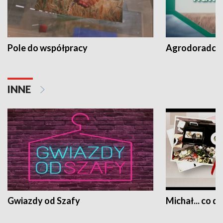
Pole do współpracy
Agrodoradcy 
INNE
Gwiazdy od Szafy
Michał... co dz