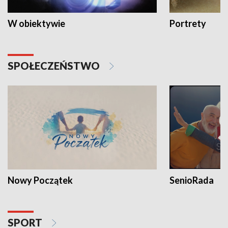
W obiektywie
Portrety
SPOŁECZEŃSTWO
Nowy Początek
SenioRada
SPORT