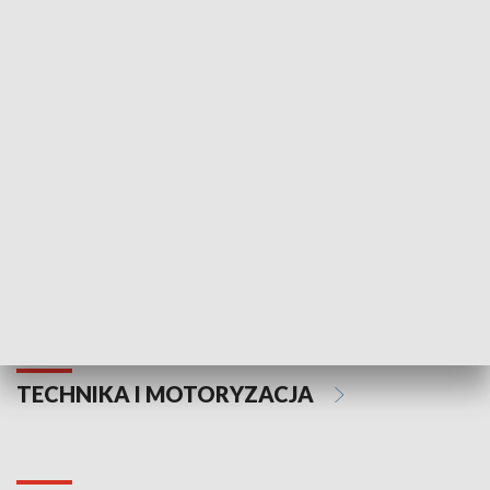
KULTURA I SZTUKA
Informator kulturalny
Drzwi do kult
TECHNIKA I MOTORYZACJA