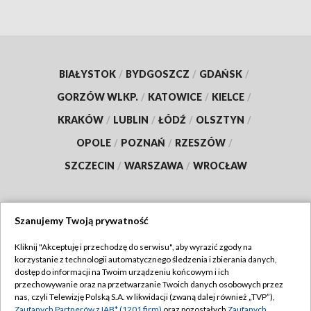
BIAŁYSTOK
/
BYDGOSZCZ
/
GDAŃSK
/
GORZÓW WLKP.
/
KATOWICE
/
KIELCE
/
KRAKÓW
/
LUBLIN
/
ŁÓDŹ
/
OLSZTYN
/
OPOLE
/
POZNAŃ
/
RZESZÓW
/
SZCZECIN
/
WARSZAWA
/
WROCŁAW
Szanujemy Twoją prywatność
Dołącz do nas:
Kliknij "Akceptuję i przechodzę do serwisu", aby wyrazić zgody na
korzystanie z technologii automatycznego śledzenia i zbierania danych,
TVP
dostęp do informacji na Twoim urządzeniu końcowym i ich
Abonament TVP
przechowywanie oraz na przetwarzanie Twoich danych osobowych przez
Regulamin TVP
nas, czyli Telewizję Polską S.A. w likwidacji (zwaną dalej również „TVP”),
Emisja w TVP
Zaufanych Partnerów z IAB* (1201 firm)
oraz pozostałych
Zaufanych
Polityka prywatności