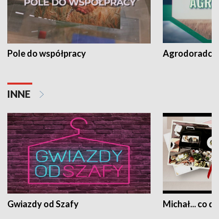
Pole do współpracy
Agrodoradcy 
INNE
Gwiazdy od Szafy
Michał... co dz