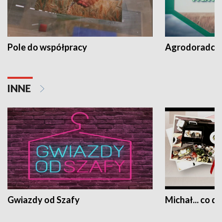
Pole do współpracy
Agrodoradcy 
INNE
Gwiazdy od Szafy
Michał... co dz