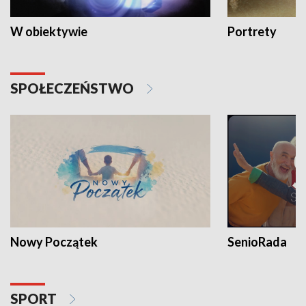
W obiektywie
Portrety
SPOŁECZEŃSTWO
Nowy Początek
SenioRada
SPORT