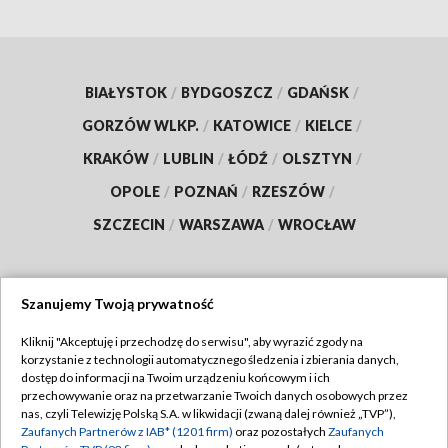
BIAŁYSTOK
/
BYDGOSZCZ
/
GDAŃSK
/
GORZÓW WLKP.
/
KATOWICE
/
KIELCE
/
KRAKÓW
/
LUBLIN
/
ŁÓDŹ
/
OLSZTYN
/
OPOLE
/
POZNAŃ
/
RZESZÓW
/
SZCZECIN
/
WARSZAWA
/
WROCŁAW
Szanujemy Twoją prywatność
Dołącz do nas:
Kliknij "Akceptuję i przechodzę do serwisu", aby wyrazić zgody na
korzystanie z technologii automatycznego śledzenia i zbierania danych,
TVP
dostęp do informacji na Twoim urządzeniu końcowym i ich
Abonament TVP
przechowywanie oraz na przetwarzanie Twoich danych osobowych przez
Regulamin TVP
nas, czyli Telewizję Polską S.A. w likwidacji (zwaną dalej również „TVP”),
Emisja w TVP
Zaufanych Partnerów z IAB* (1201 firm)
oraz pozostałych
Zaufanych
Polityka prywatności