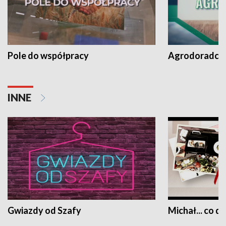
Pole do współpracy
Agrodoradcy 
INNE
Gwiazdy od Szafy
Michał... co dz