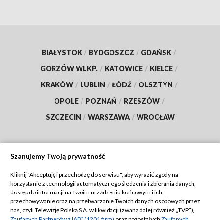
BIAŁYSTOK
/
BYDGOSZCZ
/
GDAŃSK
/
GORZÓW WLKP.
/
KATOWICE
/
KIELCE
/
KRAKÓW
/
LUBLIN
/
ŁÓDŹ
/
OLSZTYN
/
OPOLE
/
POZNAŃ
/
RZESZÓW
/
SZCZECIN
/
WARSZAWA
/
WROCŁAW
Szanujemy Twoją prywatność
Dołącz do nas:
Kliknij "Akceptuję i przechodzę do serwisu", aby wyrazić zgody na
korzystanie z technologii automatycznego śledzenia i zbierania danych,
TVP
dostęp do informacji na Twoim urządzeniu końcowym i ich
Abonament TVP
przechowywanie oraz na przetwarzanie Twoich danych osobowych przez
Regulamin TVP
nas, czyli Telewizję Polską S.A. w likwidacji (zwaną dalej również „TVP”),
Emisja w TVP
Zaufanych Partnerów z IAB* (1201 firm)
oraz pozostałych
Zaufanych
Polityka prywatności