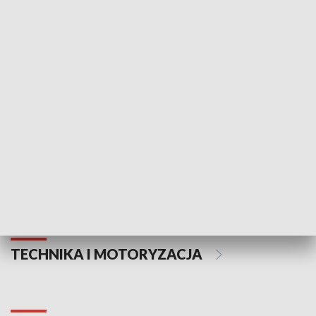
KULTURA I SZTUKA
Informator kulturalny
Drzwi do kult
TECHNIKA I MOTORYZACJA