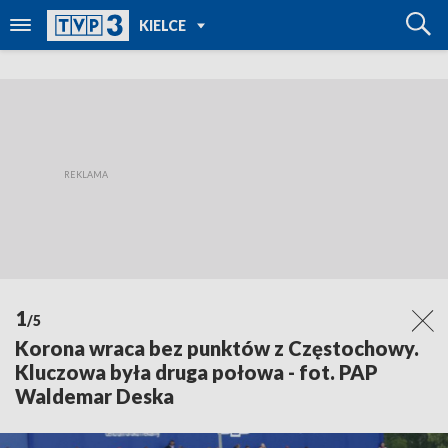
POWRÓT DO
KIELCE
TVP REGIONY
1
/5
Korona wraca bez punktów z Częstochowy.
Kluczowa była druga połowa - fot. PAP
Waldemar Deska