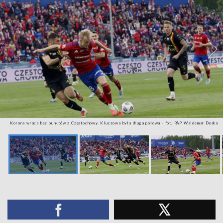
Korona wraca bez punktów z Częstochowy. Kluczowa była druga połowa - fot. PAP Waldemar Deska