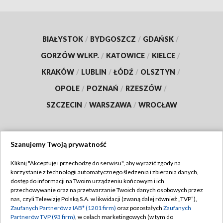
BIAŁYSTOK
/
BYDGOSZCZ
/
GDAŃSK
/
GORZÓW WLKP.
/
KATOWICE
/
KIELCE
/
KRAKÓW
/
LUBLIN
/
ŁÓDŹ
/
OLSZTYN
/
OPOLE
/
POZNAŃ
/
RZESZÓW
/
SZCZECIN
/
WARSZAWA
/
WROCŁAW
Szanujemy Twoją prywatność
Dołącz do nas:
Kliknij "Akceptuję i przechodzę do serwisu", aby wyrazić zgody na
korzystanie z technologii automatycznego śledzenia i zbierania danych,
TVP
dostęp do informacji na Twoim urządzeniu końcowym i ich
Abonament TVP
przechowywanie oraz na przetwarzanie Twoich danych osobowych przez
Regulamin TVP
nas, czyli Telewizję Polską S.A. w likwidacji (zwaną dalej również „TVP”),
Emisja w TVP
Polityka prywatności
Zaufanych Partnerów z IAB* (1201 firm)
oraz pozostałych
Zaufanych
Partnerów TVP (93 firm)
, w celach marketingowych (w tym do
Centrum informacji TVP