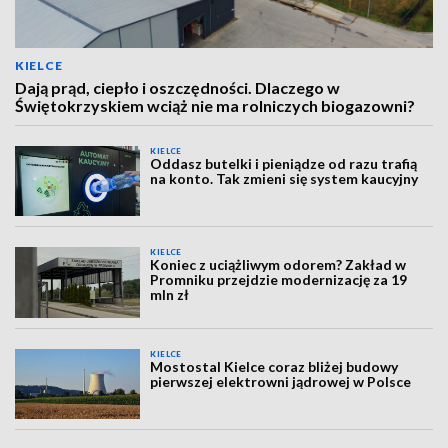
KIELCE
Dają prąd, ciepło i oszczędności. Dlaczego w
Świętokrzyskiem wciąż nie ma rolniczych biogazowni?
KIELCE
Oddasz butelki i pieniądze od razu trafią
na konto. Tak zmieni się system kaucyjny
KIELCE
Koniec z uciążliwym odorem? Zakład w
Promniku przejdzie modernizację za 19
mln zł
KIELCE
Mostostal Kielce coraz bliżej budowy
pierwszej elektrowni jądrowej w Polsce