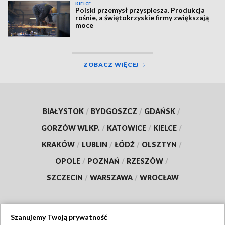
KIELCE
Polski przemysł przyspiesza. Produkcja
rośnie, a świętokrzyskie firmy zwiększają
moce
ZOBACZ WIĘCEJ
BIAŁYSTOK
/
BYDGOSZCZ
/
GDAŃSK
/
GORZÓW WLKP.
/
KATOWICE
/
KIELCE
/
KRAKÓW
/
LUBLIN
/
ŁÓDŹ
/
OLSZTYN
/
OPOLE
/
POZNAŃ
/
RZESZÓW
/
SZCZECIN
/
WARSZAWA
/
WROCŁAW
Szanujemy Twoją prywatność