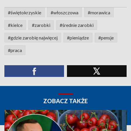
#świętokrzyskie
#włoszczowa
#morawica
#kielce
#zarobki
#średnie zarobki
#gdzie zarobię najwięcej
#pieniądze
#pensje
#praca
ZOBACZ TAKŻE