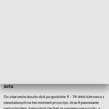
Senior stracił panowanie nad autem. Uszkodził zaparkowane auta i staranował
ogrodzenie
Źródło: fot. świętokrzyska policja
Groźnie wyglądające zdarzenie na ulicy
Daszyńskiego. Samochód osobowy uderzył w
ogrodzenie posesji i uszkodził trzy zaparkowane
auta.
Do zdarzenia doszło dziś po godzinie 9. - 74-letni kierowca z
nieustalonych na ten moment przyczyn, stracił panowanie
nad pojazdem. Samochód zjechał ze swojego pasa ruchu, a