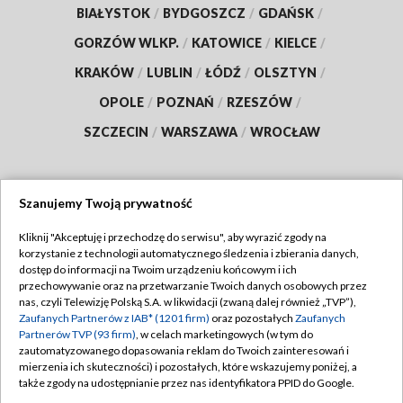
BIAŁYSTOK
/
BYDGOSZCZ
/
GDAŃSK
/
GORZÓW WLKP.
/
KATOWICE
/
KIELCE
/
KRAKÓW
/
LUBLIN
/
ŁÓDŹ
/
OLSZTYN
/
OPOLE
/
POZNAŃ
/
RZESZÓW
/
SZCZECIN
/
WARSZAWA
/
WROCŁAW
Szanujemy Twoją prywatność
Dołącz do nas:
Kliknij "Akceptuję i przechodzę do serwisu", aby wyrazić zgody na
korzystanie z technologii automatycznego śledzenia i zbierania danych,
TVP
dostęp do informacji na Twoim urządzeniu końcowym i ich
Abonament TVP
przechowywanie oraz na przetwarzanie Twoich danych osobowych przez
Regulamin TVP
nas, czyli Telewizję Polską S.A. w likwidacji (zwaną dalej również „TVP”),
Emisja w TVP
Polityka prywatności
Zaufanych Partnerów z IAB* (1201 firm)
oraz pozostałych
Zaufanych
Partnerów TVP (93 firm)
, w celach marketingowych (w tym do
Centrum informacji TVP
Moje zgody
zautomatyzowanego dopasowania reklam do Twoich zainteresowań i
mierzenia ich skuteczności) i pozostałych, które wskazujemy poniżej, a
Naziemna Telewizja Cyfrowa
Pomoc
także zgody na udostępnianie przez nas identyfikatora PPID do Google.
Sklep TVP