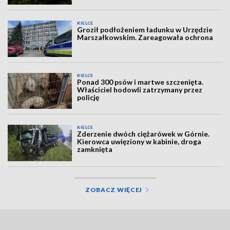
KIELCE
Groził podłożeniem ładunku w Urzędzie
Marszałkowskim. Zareagowała ochrona
KIELCE
Ponad 300 psów i martwe szczenięta.
Właściciel hodowli zatrzymany przez
policję
KIELCE
Zderzenie dwóch ciężarówek w Górnie.
Kierowca uwięziony w kabinie, droga
zamknięta
ZOBACZ WIĘCEJ