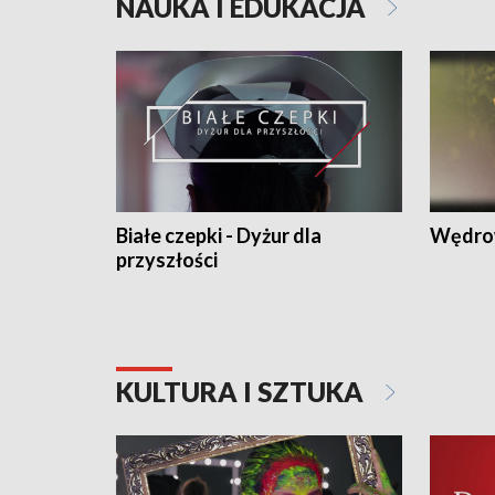
NAUKA I EDUKACJA
Białe czepki - Dyżur dla
Wędro
przyszłości
KULTURA I SZTUKA