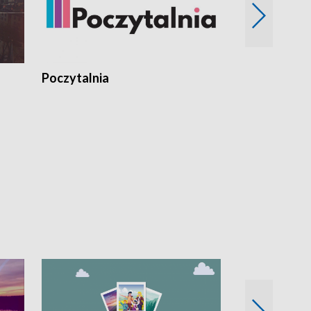
Poczytalnia
Koncerty TV