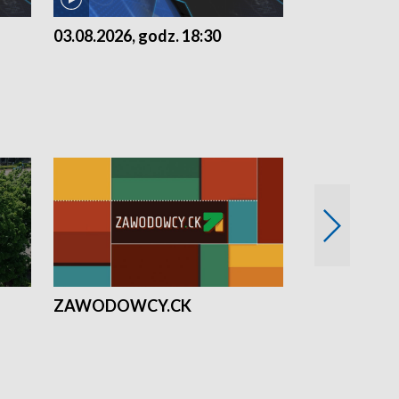
03.08.2026, godz. 18:30
02.08.2026, 
ZAWODOWCY.CK
Solidarni z U