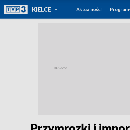
POWRÓT DO
KIELCE
Aktualności
Program
TVP REGIONY
Przymrozki i impor