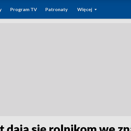
y
Program TV
Patronaty
Więcej
t dają się rolnikom we zn