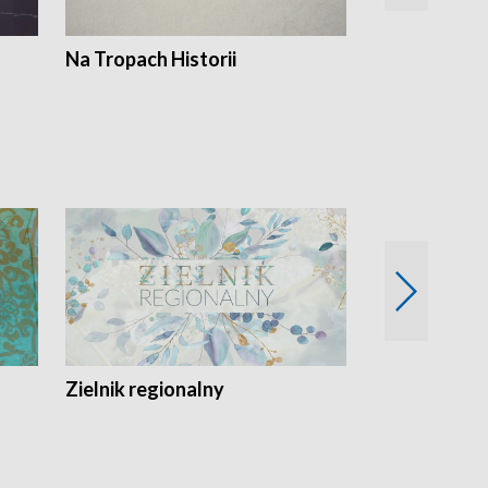
Na Tropach Historii
Szept ziemi
Zielnik regionalny
EkoLogiczni