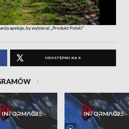
ranża apeluje, by wybierać „Produkt Polski”
UDOSTĘPNIJ NA X
OGRAMÓW