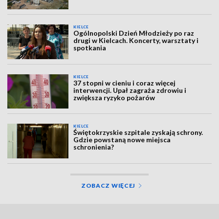
KIELCE
Ogólnopolski Dzień Młodzieży po raz
drugi w Kielcach. Koncerty, warsztaty i
spotkania
KIELCE
37 stopni w cieniu i coraz więcej
interwencji. Upał zagraża zdrowiu i
zwiększa ryzyko pożarów
KIELCE
Świętokrzyskie szpitale zyskają schrony.
Gdzie powstaną nowe miejsca
schronienia?
ZOBACZ WIĘCEJ