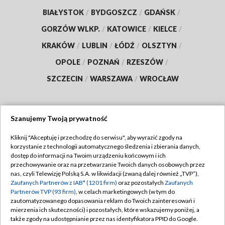
BIAŁYSTOK
/
BYDGOSZCZ
/
GDAŃSK
/
GORZÓW WLKP.
/
KATOWICE
/
KIELCE
/
KRAKÓW
/
LUBLIN
/
ŁÓDŹ
/
OLSZTYN
/
OPOLE
/
POZNAŃ
/
RZESZÓW
/
SZCZECIN
/
WARSZAWA
/
WROCŁAW
Szanujemy Twoją prywatność
Dołącz do nas:
Kliknij "Akceptuję i przechodzę do serwisu", aby wyrazić zgody na
korzystanie z technologii automatycznego śledzenia i zbierania danych,
TVP
dostęp do informacji na Twoim urządzeniu końcowym i ich
Abonament TVP
przechowywanie oraz na przetwarzanie Twoich danych osobowych przez
Regulamin TVP
nas, czyli Telewizję Polską S.A. w likwidacji (zwaną dalej również „TVP”),
Emisja w TVP
Polityka prywatności
Zaufanych Partnerów z IAB* (1201 firm)
oraz pozostałych
Zaufanych
Partnerów TVP (93 firm)
, w celach marketingowych (w tym do
Centrum informacji TVP
Moje zgody
zautomatyzowanego dopasowania reklam do Twoich zainteresowań i
mierzenia ich skuteczności) i pozostałych, które wskazujemy poniżej, a
Naziemna Telewizja Cyfrowa
Pomoc
także zgody na udostępnianie przez nas identyfikatora PPID do Google.