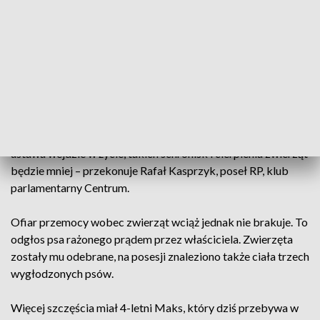
ponownie odławiane. Za tego samego psa można dostać
pieniądze kilka razy – zaznacza Grażyna Adydan,
Przewodnicząca Stowarzyszenia Pomocy Świętokrzyskie.
Sytuację miała zmienić ustawa, której projekt trafił do Sejmu
dwa lata temu, jednak prace nad nią utknęły. Teraz aktywiści
liczą na tzw. „Projekt 836”, który zakłada obowiązkowe
chipowanie i finansowanie sterylizacji zwierząt. - Jeśli ta
ustawa wejdzie w życie, takich schronisk i cierpienia zwierząt
będzie mniej – przekonuje Rafał Kasprzyk, poseł RP, klub
parlamentarny Centrum.
Ofiar przemocy wobec zwierząt wciąż jednak nie brakuje. To
odgłos psa rażonego prądem przez właściciela. Zwierzęta
zostały mu odebrane, na posesji znaleziono także ciała trzech
wygłodzonych psów.
Więcej szczęścia miał 4-letni Maks, który dziś przebywa w