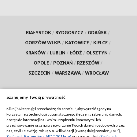
BIAŁYSTOK
/
BYDGOSZCZ
/
GDAŃSK
/
GORZÓW WLKP.
/
KATOWICE
/
KIELCE
/
KRAKÓW
/
LUBLIN
/
ŁÓDŹ
/
OLSZTYN
/
OPOLE
/
POZNAŃ
/
RZESZÓW
/
SZCZECIN
/
WARSZAWA
/
WROCŁAW
Szanujemy Twoją prywatność
Dołącz do nas:
Kliknij "Akceptuję i przechodzę do serwisu", aby wyrazić zgody na
korzystanie z technologii automatycznego śledzenia i zbierania danych,
TVP
dostęp do informacji na Twoim urządzeniu końcowym i ich
Abonament TVP
przechowywanie oraz na przetwarzanie Twoich danych osobowych przez
Regulamin TVP
nas, czyli Telewizję Polską S.A. w likwidacji (zwaną dalej również „TVP”),
Emisja w TVP
Zaufanych Partnerów z IAB* (1201 firm)
oraz pozostałych
Zaufanych
Polityka prywatności