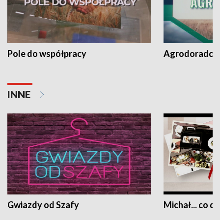
Pole do współpracy
Agrodoradcy 
INNE
Gwiazdy od Szafy
Michał... co dz