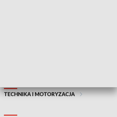
KULTURA I SZTUKA
Informator kulturalny
Drzwi do kult
TECHNIKA I MOTORYZACJA