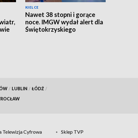
KIELCE
Nawet 38 stopni i gorące
wiatr,
noce. IMGW wydał alert dla
awie
Świętokrzyskiego
KÓW
/
LUBLIN
/
ŁÓDŹ
/
ROCŁAW
 Telewizja Cyfrowa
Sklep TVP