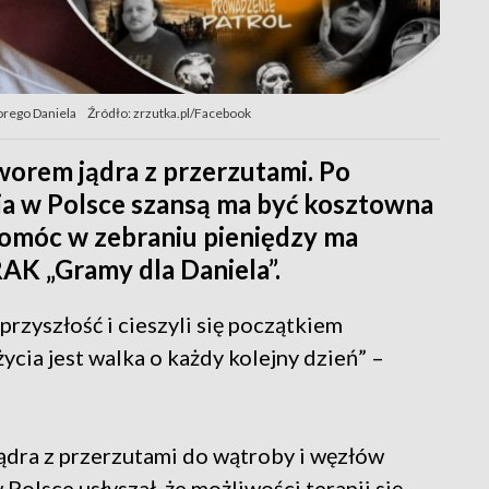
horego Daniela
Źródło: zrzutka.pl/Facebook
worem jądra z przerzutami. Po
ia w Polsce szansą ma być kosztowna
omóc w zebraniu pieniędzy ma
AK „Gramy dla Daniela”.
rzyszłość i cieszyli się początkiem
cia jest walka o każdy kolejny dzień” –
ądra z przerzutami do wątroby i węzłów
Polsce usłyszał, że możliwości terapii się