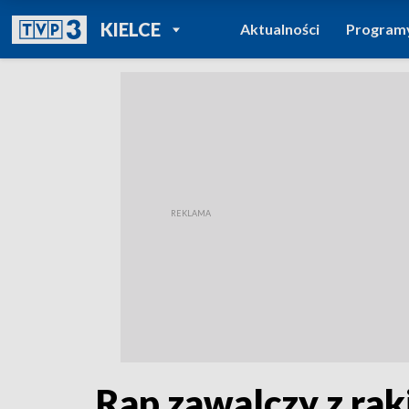
POWRÓT DO
KIELCE
Aktualności
Program
TVP REGIONY
Rap zawalczy z raki