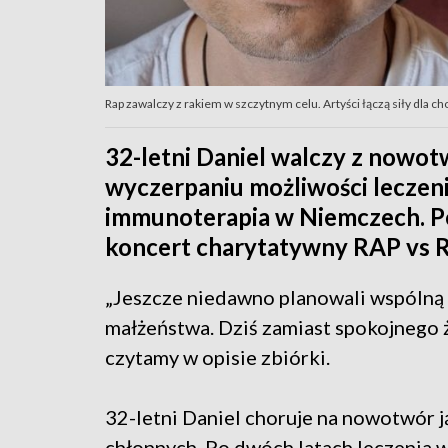
Rap zawalczy z rakiem w szczytnym celu. Artyści łączą siły dla c
32-letni Daniel walczy z nowot
wyczerpaniu możliwości leczen
immunoterapia w Niemczech. P
koncert charytatywny RAP vs R
„Jeszcze niedawno planowali wspólną p
małżeństwa. Dziś zamiast spokojnego ży
czytamy w opisie zbiórki.
32-letni Daniel choruje na nowotwór j
chłonnych. Po dwóch latach leczenia w 