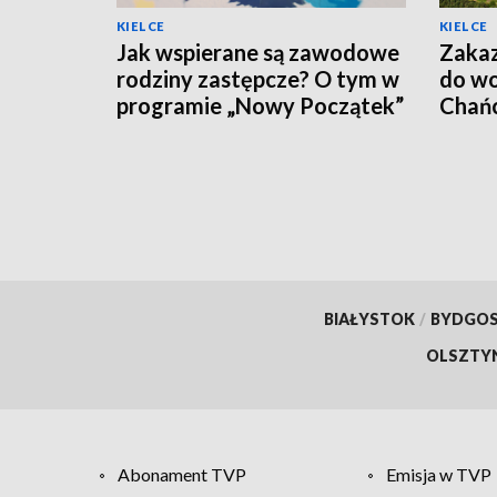
KIELCE
KIELCE
Jak wspierane są zawodowe
Zakaz
rodziny zastępcze? O tym w
do wo
programie „Nowy Początek”
Chańc
BIAŁYSTOK
/
BYDGO
OLSZTY
Abonament TVP
Emisja w TVP