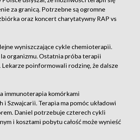
enie za granicą. Potrzebne są ogromne
 zbiórka oraz koncert charytatywny RAP vs
olejne wyniszczające cykle chemioterapii.
la organizmu. Ostatnia próba terapii
 Lekarze poinformowali rodzinę, że dalsze
sna immunoterapia komórkami
 i Szwajcarii. Terapia ma pomóc układowi
m. Daniel potrzebuje czterech cykli
znym i kosztami pobytu całość może wynieść