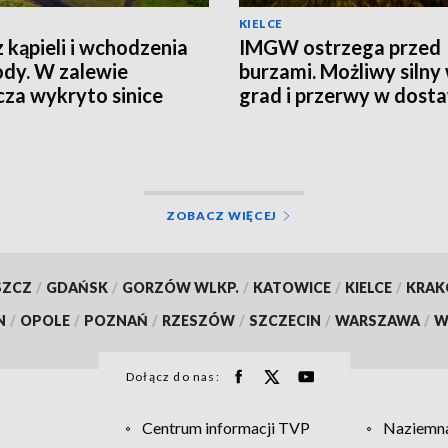
KIELCE
 kąpieli i wchodzenia
IMGW ostrzega przed
dy. W zalewie
burzami. Możliwy silny 
za wykryto sinice
grad i przerwy w dost
prądu
ZOBACZ WIĘCEJ
SZCZ
/
GDAŃSK
/
GORZÓW WLKP.
/
KATOWICE
/
KIELCE
/
KRA
N
/
OPOLE
/
POZNAŃ
/
RZESZÓW
/
SZCZECIN
/
WARSZAWA
/
W
Dołącz do nas:
Centrum informacji TVP
Naziemna