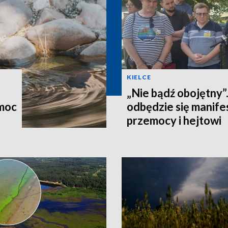
KIELCE
„Nie bądź obojętny”
omoc
odbędzie się manife
przemocy i hejtowi