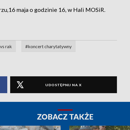
zu,16 maja o godzinie 16, w Hali MOSiR.
vs rak
#koncert charytatywny
UDOSTĘPNIJ NA X
ZOBACZ TAKŻE