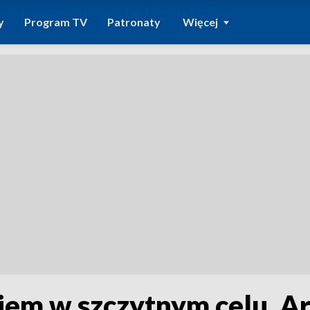
y
Program TV
Patronaty
Więcej
em w szczytnym celu. Art