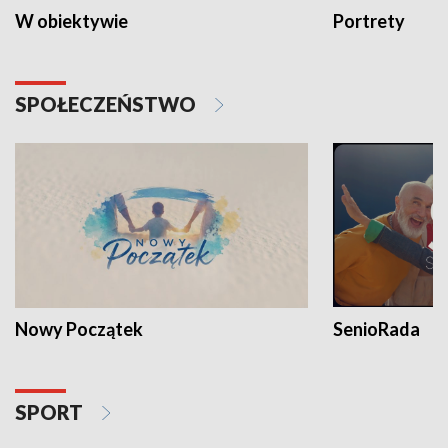
W obiektywie
Portrety
SPOŁECZEŃSTWO
Nowy Początek
SenioRada
SPORT