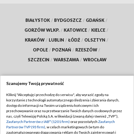
BIAŁYSTOK
/
BYDGOSZCZ
/
GDAŃSK
/
GORZÓW WLKP.
/
KATOWICE
/
KIELCE
/
KRAKÓW
/
LUBLIN
/
ŁÓDŹ
/
OLSZTYN
/
OPOLE
/
POZNAŃ
/
RZESZÓW
/
SZCZECIN
/
WARSZAWA
/
WROCŁAW
Szanujemy Twoją prywatność
Dołącz do nas:
Kliknij "Akceptuję i przechodzę do serwisu", aby wyrazić zgody na
korzystanie z technologii automatycznego śledzenia i zbierania danych,
TVP
dostęp do informacji na Twoim urządzeniu końcowym i ich
Abonament TVP
przechowywanie oraz na przetwarzanie Twoich danych osobowych przez
Regulamin TVP
nas, czyli Telewizję Polską S.A. w likwidacji (zwaną dalej również „TVP”),
Emisja w TVP
Zaufanych Partnerów z IAB* (1201 firm)
oraz pozostałych
Zaufanych
Polityka prywatności
Partnerów TVP (93 firm)
, w celach marketingowych (w tym do
Centrum informacji TVP
Moje zgody
zautomatyzowanego dopasowania reklam do Twoich zainteresowań i