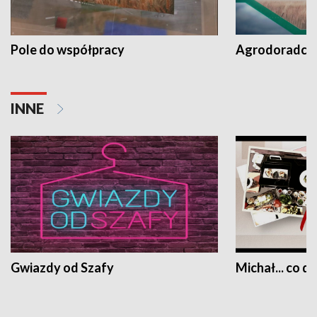
Pole do współpracy
Agrodoradcy 
INNE
Gwiazdy od Szafy
Michał... co dz