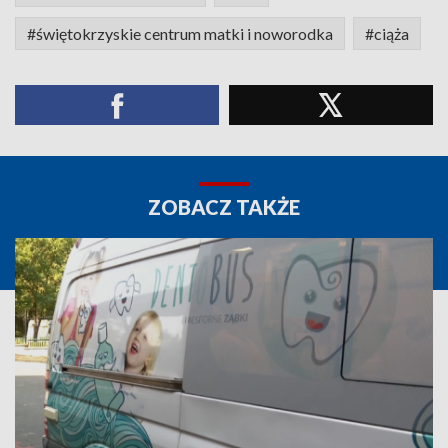
#świętokrzyskie centrum matki i noworodka
#ciąża
ZOBACZ TAKŻE