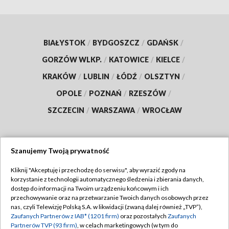
BIAŁYSTOK
/
BYDGOSZCZ
/
GDAŃSK
/
GORZÓW WLKP.
/
KATOWICE
/
KIELCE
/
KRAKÓW
/
LUBLIN
/
ŁÓDŹ
/
OLSZTYN
/
OPOLE
/
POZNAŃ
/
RZESZÓW
/
SZCZECIN
/
WARSZAWA
/
WROCŁAW
Szanujemy Twoją prywatność
Dołącz do nas:
Kliknij "Akceptuję i przechodzę do serwisu", aby wyrazić zgody na
korzystanie z technologii automatycznego śledzenia i zbierania danych,
TVP
dostęp do informacji na Twoim urządzeniu końcowym i ich
Abonament TVP
przechowywanie oraz na przetwarzanie Twoich danych osobowych przez
Regulamin TVP
nas, czyli Telewizję Polską S.A. w likwidacji (zwaną dalej również „TVP”),
Emisja w TVP
Polityka prywatności
Zaufanych Partnerów z IAB* (1201 firm)
oraz pozostałych
Zaufanych
Partnerów TVP (93 firm)
, w celach marketingowych (w tym do