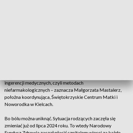
Noworodka w Kielcach.
By je otrzymać wystarczy zgłosić to lekarzowi. Każda
pacjentka otrzyma znieczulenie, jeśli nie ma przeciwwskazań
lub... nie jest za późno.
Kiedy Małgorzata Mastalerz zaczynała pracę położnej
mówiło się, że ból jest potrzebny. To było ponad trzydzieści
lat temu. Teraz wiele się zmieniło. - My jako położne chętnie
uczestniczymy i pomagamy, podpowiadamy w metodach,
które są dostępne na co dzień, bez zlecenia lekarskiego, bez
ingerencji medycznych, czyli metodach
niefarmakologicznych – zaznacza Małgorzata Mastalerz,
położna koordynująca, Świętokrzyskie Centrum Matki i
Noworodka w Kielcach.
Bo bólu można uniknąć. Sytuacja rodzących zaczęła się
zmieniać już od lipca 2024 roku. To wtedy Narodowy
Fundusz Zdrowia zaczął płacić szpitalom więcej za każde