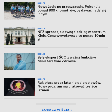
KIELCE
Nowe życie po przeszczepie. Pokonują
ponad 800 kilometrów, by dawać nadzieję
innym
KIELCE
NFZ sprzedaje dawną siedzibę w centrum
Kielc. Cena wywoławcza to ponad 10 mln
zł
KIELCE
Były ekspert ŚCO z ważną funkcją w
Ministerstwie Zdrowia
KIELCE
Rak płuca przez lata nie daje objawów.
Nowy program ma uratować tysiące
istnień
ZOBACZ WIĘCEJ