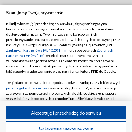
Szanujemy Twoją prywatność
Dołącz do nas:
Kliknij "Akceptuję i przechodzę do serwisu", aby wyrazić zgody na
korzystanie z technologii automatycznego śledzenia i zbierania danych,
TVP
dostęp do informacji na Twoim urządzeniu końcowym i ich
Abonament TVP
przechowywanie oraz na przetwarzanie Twoich danych osobowych przez
Regulamin TVP
nas, czyli Telewizję Polską S.A. w likwidacji (zwaną dalej również „TVP”),
Emisja w TVP
Polityka prywatności
Zaufanych Partnerów z IAB* (1201 firm)
oraz pozostałych
Zaufanych
Partnerów TVP (93 firm)
, w celach marketingowych (w tym do
Centrum informacji TVP
Moje zgody
zautomatyzowanego dopasowania reklam do Twoich zainteresowań i
mierzenia ich skuteczności) i pozostałych, które wskazujemy poniżej, a
Naziemna Telewizja Cyfrowa
Pomoc
także zgody na udostępnianie przez nas identyfikatora PPID do Google.
Sklep TVP
Biuro reklamy
Twoje dane osobowe zbierane podczas odwiedzania przez Ciebie naszych
Rada Programowa
Kontakt
poszczególnych serwisów
zwanych dalej „Portalem”, w tym informacje
zapisywane za pomocą technologii takich jak: pliki cookie, sygnalizatory
System NOS
WWW lub innych podobnych technologii umożliwiających świadczenie
dopasowanych i bezpiecznych usług, personalizację treści oraz reklam,
Informacje o nadawcy
Kanały
udostępnianie funkcji mediów społecznościowych oraz analizowanie
Akceptuję i przechodzę do serwisu
ruchu w Internecie.
Program dla prasy
©2026 Telewizja Polska S.A. w likwidacji
Biuro Reklamy
Twoje dane osobowe zbierane podczas odwiedzania przez Ciebie
Ustawienia zaawansowane
poszczególnych serwisów
na Portalu, takie jak adresy IP, identyfikatory