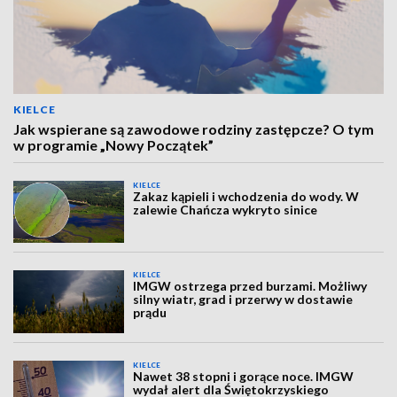
KIELCE
Jak wspierane są zawodowe rodziny zastępcze? O tym
w programie „Nowy Początek”
KIELCE
Zakaz kąpieli i wchodzenia do wody. W
zalewie Chańcza wykryto sinice
KIELCE
IMGW ostrzega przed burzami. Możliwy
silny wiatr, grad i przerwy w dostawie
prądu
KIELCE
Nawet 38 stopni i gorące noce. IMGW
wydał alert dla Świętokrzyskiego