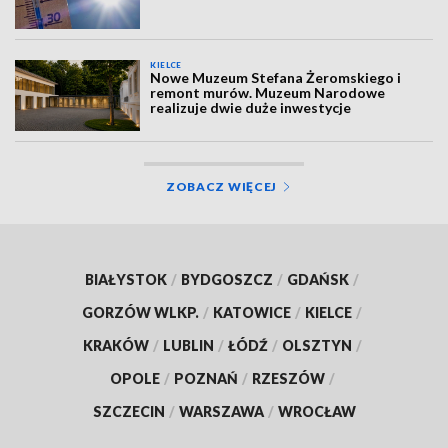
KIELCE
Nowe Muzeum Stefana Żeromskiego i
remont murów. Muzeum Narodowe
realizuje dwie duże inwestycje
ZOBACZ WIĘCEJ
BIAŁYSTOK
/
BYDGOSZCZ
/
GDAŃSK
/
GORZÓW WLKP.
/
KATOWICE
/
KIELCE
/
KRAKÓW
/
LUBLIN
/
ŁÓDŹ
/
OLSZTYN
/
OPOLE
/
POZNAŃ
/
RZESZÓW
/
SZCZECIN
/
WARSZAWA
/
WROCŁAW