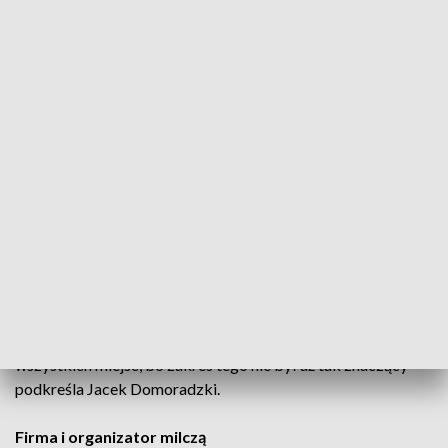
Teren należy do Miejskiego Ośrodka Sportu i Rekreacji w
Kielcach, jednak obecnie parking dzierżawi prywatna firma
obsługująca ten obiekt. Dyrektor MOSiR-u podkreśla, że to
nie miasto wydało zgodę na organizację wydarzenia.
– Oni są głównym operatorem i to oni podpisali umowę. Na
naszą zgodę podpisali ją w sposób całkowicie komercyjny –
wyjaśnia Jacek Domoradzki, dyrektor MOSiR Kielce.
Jak dodaje, skala ingerencji w nawierzchnię była niewielka, a
uszkodzenia zostały naprawione jeszcze tego samego dnia.
– O godzinie 20 byłem na miejscu, rozmawiałem z
organizatorem i faktycznie wszystkie miejsca zostały
naprawione. Tak naprawdę nie byłem w stanie wskazać
wszystkich miejsc, bo zakres tego nie był aż tak znaczący –
podkreśla Jacek Domoradzki.
Firma i organizator milczą