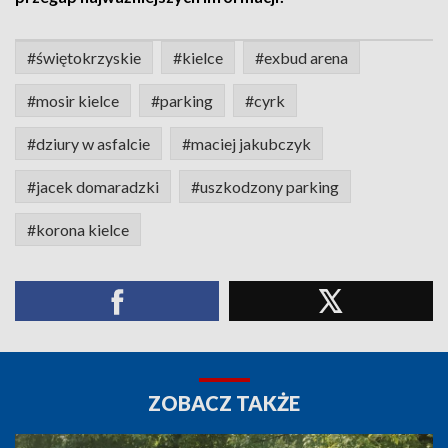
#świętokrzyskie
#kielce
#exbud arena
#mosir kielce
#parking
#cyrk
#dziury w asfalcie
#maciej jakubczyk
#jacek domaradzki
#uszkodzony parking
#korona kielce
ZOBACZ TAKŻE