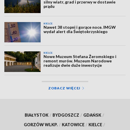
silny wiatr, grad i przerwy w dostawie
prądu
KIELCE
Nawet 38 stopni i gorące noce. IMGW
wydał alert dla Świętokrzyskiego
KIELCE
Nowe Muzeum Stefana Żeromskiego i
remont murów. Muzeum Narodowe
realizuje dwie duże inwestycje
ZOBACZ WIĘCEJ
BIAŁYSTOK
/
BYDGOSZCZ
/
GDAŃSK
/
GORZÓW WLKP.
/
KATOWICE
/
KIELCE
/