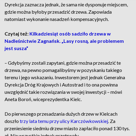
Dyrekcja zaznacza jednak, że sama nie dysponuje miejscem,
gdzie można byłoby przesadzić drzewa. Zapowiada
natomiast wykonanie nasadzeń kompensacyjnych.
Czytaj też:
Kilkadziesiąt osób sadziło drzewa w
Nadleśnictwie Zagnańsk. „Lasy rosną, ale problemem
jest susza”
– Gdybyśmy zostali zapytani, gdzie można przesadzić te
drzewa, na pewno pomagalibyśmy w pozyskaniu takiego
terenu i jego wskazaniu. Inwestorem jest jednak Generalna
Dyrekcja Dróg Krajowych i Autostrad i to ona powinna
uwzględnić takie rozwiązania w swojej inwestycji – mówi
Aneta Boroń, wiceprezydentka Kielc.
Do pierwszego przesadzania dużych drzew w Kielcach
doszło
trzy lata temu przy ulicy Karczówkowskiej
. Za
przeniesienie siedmiu drzew miasto zapłaciło ponad 130 tys.
zł. Nie wszystkie jednak przetrwały.