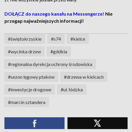
DOŁĄCZ do naszego kanału na Messengerze!
Nie
przegap najważniejszych informacji!
#świętokrzyskie
#s74
#kielce
#wycinka drzew
#gddkia
#regionalna dyrekcja ochrony środowiska
#sezon lęgowy ptaków
#drzewa w kielcach
#inwestycje drogowe
#ul. łódzka
#marcin sztandera