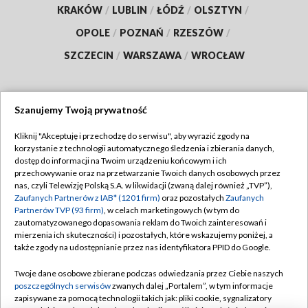
KRAKÓW
/
LUBLIN
/
ŁÓDŹ
/
OLSZTYN
/
OPOLE
/
POZNAŃ
/
RZESZÓW
/
SZCZECIN
/
WARSZAWA
/
WROCŁAW
Szanujemy Twoją prywatność
Dołącz do nas:
Kliknij "Akceptuję i przechodzę do serwisu", aby wyrazić zgody na
korzystanie z technologii automatycznego śledzenia i zbierania danych,
TVP
dostęp do informacji na Twoim urządzeniu końcowym i ich
Abonament TVP
przechowywanie oraz na przetwarzanie Twoich danych osobowych przez
Regulamin TVP
nas, czyli Telewizję Polską S.A. w likwidacji (zwaną dalej również „TVP”),
Emisja w TVP
Polityka prywatności
Zaufanych Partnerów z IAB* (1201 firm)
oraz pozostałych
Zaufanych
Partnerów TVP (93 firm)
, w celach marketingowych (w tym do
Centrum informacji TVP
Moje zgody
zautomatyzowanego dopasowania reklam do Twoich zainteresowań i
mierzenia ich skuteczności) i pozostałych, które wskazujemy poniżej, a
Naziemna Telewizja Cyfrowa
Pomoc
także zgody na udostępnianie przez nas identyfikatora PPID do Google.
Sklep TVP
Biuro reklamy
Twoje dane osobowe zbierane podczas odwiedzania przez Ciebie naszych
Rada Programowa
Kontakt
poszczególnych serwisów
zwanych dalej „Portalem”, w tym informacje
zapisywane za pomocą technologii takich jak: pliki cookie, sygnalizatory
System NOS