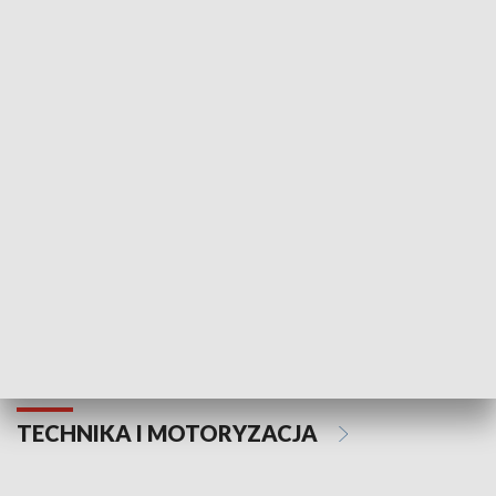
KULTURA I SZTUKA
Informator kulturalny
Drzwi do kult
TECHNIKA I MOTORYZACJA