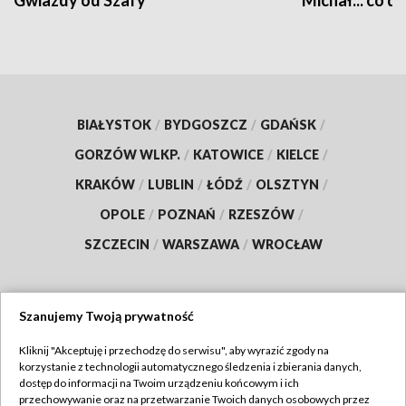
Gwiazdy od Szafy
Michał... co dz
BIAŁYSTOK
/
BYDGOSZCZ
/
GDAŃSK
/
GORZÓW WLKP.
/
KATOWICE
/
KIELCE
/
KRAKÓW
/
LUBLIN
/
ŁÓDŹ
/
OLSZTYN
/
OPOLE
/
POZNAŃ
/
RZESZÓW
/
SZCZECIN
/
WARSZAWA
/
WROCŁAW
Szanujemy Twoją prywatność
Dołącz do nas:
Kliknij "Akceptuję i przechodzę do serwisu", aby wyrazić zgody na
korzystanie z technologii automatycznego śledzenia i zbierania danych,
TVP
dostęp do informacji na Twoim urządzeniu końcowym i ich
Abonament TVP
przechowywanie oraz na przetwarzanie Twoich danych osobowych przez
Regulamin TVP