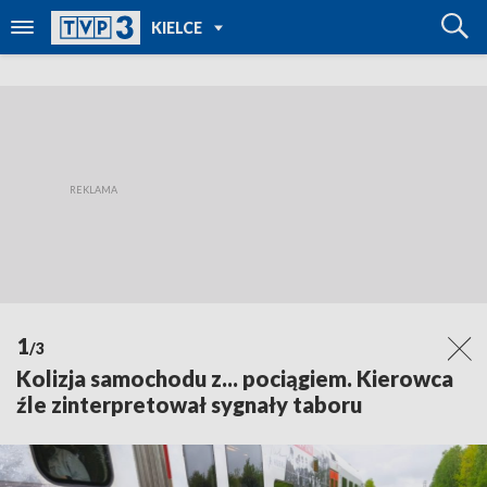
POWRÓT DO
KIELCE
TVP REGIONY
1
/3
Kolizja samochodu z... pociągiem. Kierowca
źle zinterpretował sygnały taboru