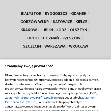
BIAŁYSTOK
/
BYDGOSZCZ
/
GDAŃSK
/
GORZÓW WLKP.
/
KATOWICE
/
KIELCE
/
KRAKÓW
/
LUBLIN
/
ŁÓDŹ
/
OLSZTYN
/
OPOLE
/
POZNAŃ
/
RZESZÓW
/
SZCZECIN
/
WARSZAWA
/
WROCŁAW
Szanujemy Twoją prywatność
Dołącz do nas:
Kliknij "Akceptuję i przechodzę do serwisu", aby wyrazić zgody na
korzystanie z technologii automatycznego śledzenia i zbierania danych,
TVP
dostęp do informacji na Twoim urządzeniu końcowym i ich
Abonament TVP
przechowywanie oraz na przetwarzanie Twoich danych osobowych przez
Regulamin TVP
nas, czyli Telewizję Polską S.A. w likwidacji (zwaną dalej również „TVP”),
Emisja w TVP
Polityka prywatności
Zaufanych Partnerów z IAB* (1201 firm)
oraz pozostałych
Zaufanych
Partnerów TVP (93 firm)
, w celach marketingowych (w tym do
Centrum informacji TVP
Moje zgody
zautomatyzowanego dopasowania reklam do Twoich zainteresowań i
mierzenia ich skuteczności) i pozostałych, które wskazujemy poniżej, a