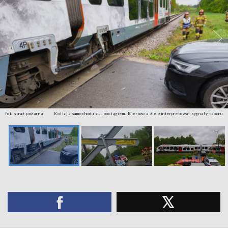
fot. straż pożarna
Kolizja samochodu z... pociągiem. Kierowca źle zinterpretował sygnały taboru