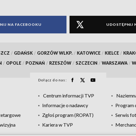
NIJ NA FACEBOOKU
UDOSTĘPNIJ 
SZCZ
/
GDAŃSK
/
GORZÓW WLKP.
/
KATOWICE
/
KIELCE
/
KRA
N
/
OPOLE
/
POZNAŃ
/
RZESZÓW
/
SZCZECIN
/
WARSZAWA
/
W
Dołącz do nas:
Centrum informacji TVP
Naziemna
Informacje o nadawcy
Program d
zetargowe
Zgłoś program (ROPAT)
Serwis fo
wizyjna
Kariera w TVP
Merchandi