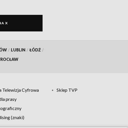
NA X
KÓW
/
LUBLIN
/
ŁÓDŹ
/
ROCŁAW
 Telewizja Cyfrowa
Sklep TVP
la prasy
tograficzny
sing (znaki)