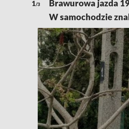
Brawurowa jazda 19-
1
/3
W samochodzie znal