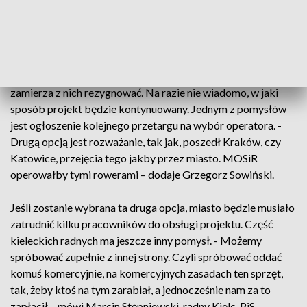
Sowiński, zastępca dyrektora Miejskiego Ośrodka Sportu i
Rekreacji w Kielcach.
Umowa miasta z prywatnym operatorem na obsługę
wypożyczalni rowerów wygasa w listopadzie. Miasto nie
zamierza z nich rezygnować. Na razie nie wiadomo, w jaki
sposób projekt będzie kontynuowany. Jednym z pomysłów
jest ogłoszenie kolejnego przetargu na wybór operatora. -
Drugą opcją jest rozważanie, tak jak, poszedł Kraków, czy
Katowice, przejęcia tego jakby przez miasto. MOSiR
operowałby tymi rowerami – dodaje Grzegorz Sowiński.
Jeśli zostanie wybrana ta druga opcja, miasto będzie musiało
zatrudnić kilku pracowników do obsługi projektu. Część
kieleckich radnych ma jeszcze inny pomysł. - Możemy
spróbować zupełnie z innej strony. Czyli spróbować oddać
komuś komercyjnie, na komercyjnych zasadach ten sprzęt,
tak, żeby ktoś na tym zarabiał, a jednocześnie nam za to
zapłacił – mówi Marcin Stępniewski, radny Kielc, PiS.