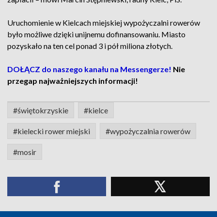
Uruchomienie w Kielcach miejskiej wypożyczalni rowerów
było możliwe dzięki unijnemu dofinansowaniu. Miasto
pozyskało na ten cel ponad 3 i pół miliona złotych.
DOŁĄCZ do naszego kanału na Messengerze!
Nie
przegap najważniejszych informacji!
#świętokrzyskie
#kielce
#kielecki rower miejski
#wypożyczalnia rowerów
#mosir