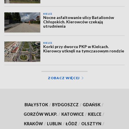
KIELCE
Nocne asfaltowanie ulicy Batalionów
Chłopskich. Kierowców czekają
utrudnienia
KIELCE
Korki przy dworcu PKP w Kielcach.
Kierowcy utknęli na tymczasowym rondzie
ZOBACZ WIĘCEJ
BIAŁYSTOK
/
BYDGOSZCZ
/
GDAŃSK
/
GORZÓW WLKP.
/
KATOWICE
/
KIELCE
/
KRAKÓW
/
LUBLIN
/
ŁÓDŹ
/
OLSZTYN
/