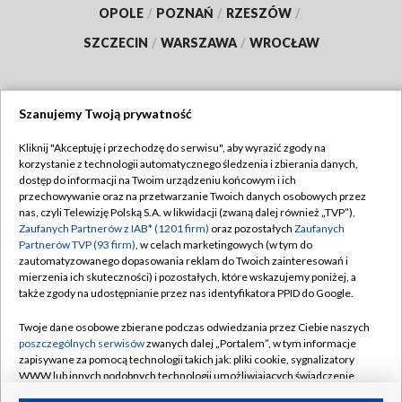
OPOLE
/
POZNAŃ
/
RZESZÓW
/
SZCZECIN
/
WARSZAWA
/
WROCŁAW
Szanujemy Twoją prywatność
Dołącz do nas:
Kliknij "Akceptuję i przechodzę do serwisu", aby wyrazić zgody na
korzystanie z technologii automatycznego śledzenia i zbierania danych,
TVP
dostęp do informacji na Twoim urządzeniu końcowym i ich
Abonament TVP
przechowywanie oraz na przetwarzanie Twoich danych osobowych przez
Regulamin TVP
nas, czyli Telewizję Polską S.A. w likwidacji (zwaną dalej również „TVP”),
Emisja w TVP
Polityka prywatności
Zaufanych Partnerów z IAB* (1201 firm)
oraz pozostałych
Zaufanych
Partnerów TVP (93 firm)
, w celach marketingowych (w tym do
Centrum informacji TVP
Moje zgody
zautomatyzowanego dopasowania reklam do Twoich zainteresowań i
mierzenia ich skuteczności) i pozostałych, które wskazujemy poniżej, a
Naziemna Telewizja Cyfrowa
Pomoc
także zgody na udostępnianie przez nas identyfikatora PPID do Google.
Sklep TVP
Biuro reklamy
Twoje dane osobowe zbierane podczas odwiedzania przez Ciebie naszych
Rada Programowa
Kontakt
poszczególnych serwisów
zwanych dalej „Portalem”, w tym informacje
zapisywane za pomocą technologii takich jak: pliki cookie, sygnalizatory
System NOS
WWW lub innych podobnych technologii umożliwiających świadczenie
dopasowanych i bezpiecznych usług, personalizację treści oraz reklam,
Informacje o nadawcy
Kanały