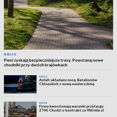
KIELCE
Piesi zyskają bezpieczniejsze trasy. Powstaną nowe
chodniki przy dwóch krajówkach
KIELCE
Asfalt układany nocą. Batalionów
Chłopskich z nową nawierzchnią
KIELCE
Firmy kwestionują warunki przetargu
ZTM. Chodzi o kontrakt za 960 mln zł