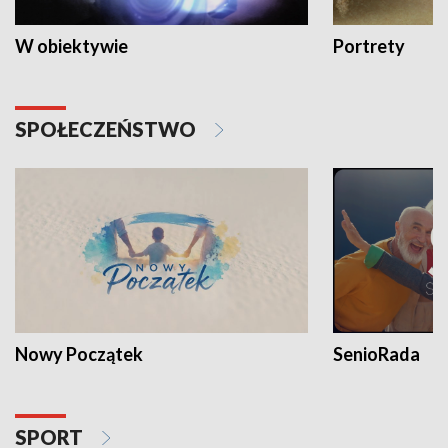
W obiektywie
Portrety
SPOŁECZEŃSTWO
Nowy Początek
SenioRada
SPORT