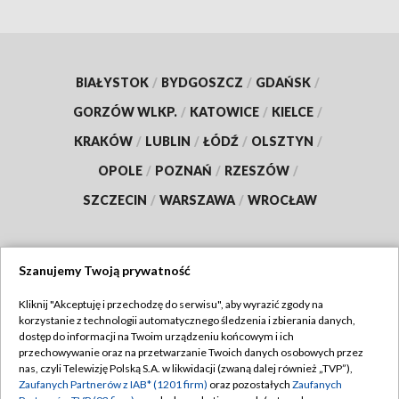
BIAŁYSTOK
/
BYDGOSZCZ
/
GDAŃSK
/
GORZÓW WLKP.
/
KATOWICE
/
KIELCE
/
KRAKÓW
/
LUBLIN
/
ŁÓDŹ
/
OLSZTYN
/
OPOLE
/
POZNAŃ
/
RZESZÓW
/
SZCZECIN
/
WARSZAWA
/
WROCŁAW
Szanujemy Twoją prywatność
Dołącz do nas:
Kliknij "Akceptuję i przechodzę do serwisu", aby wyrazić zgody na
korzystanie z technologii automatycznego śledzenia i zbierania danych,
TVP
dostęp do informacji na Twoim urządzeniu końcowym i ich
Abonament TVP
przechowywanie oraz na przetwarzanie Twoich danych osobowych przez
Regulamin TVP
nas, czyli Telewizję Polską S.A. w likwidacji (zwaną dalej również „TVP”),
Emisja w TVP
Zaufanych Partnerów z IAB* (1201 firm)
oraz pozostałych
Zaufanych
Polityka prywatności