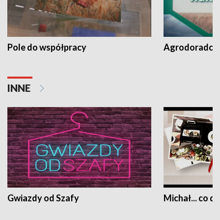
Pole do współpracy
Agrodoradcy 
INNE
Gwiazdy od Szafy
Michał... co dz