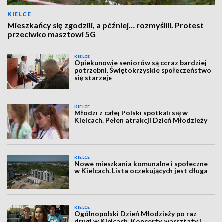
KIELCE
Mieszkańcy się zgodzili, a później… rozmyślili. Protest
przeciwko masztowi 5G
KIELCE
Opiekunowie seniorów są coraz bardziej
potrzebni. Świętokrzyskie społeczeństwo
się starzeje
KIELCE
Młodzi z całej Polski spotkali się w
Kielcach. Pełen atrakcji Dzień Młodzieży
KIELCE
Nowe mieszkania komunalne i społeczne
w Kielcach. Lista oczekujących jest długa
KIELCE
Ogólnopolski Dzień Młodzieży po raz
drugi w Kielcach. Koncerty, warsztaty i