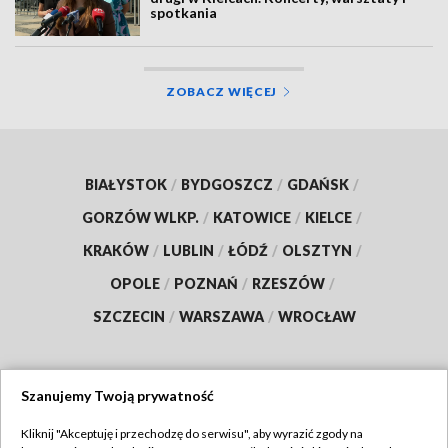
spotkania
ZOBACZ WIĘCEJ
BIAŁYSTOK
/
BYDGOSZCZ
/
GDAŃSK
/
GORZÓW WLKP.
/
KATOWICE
/
KIELCE
/
KRAKÓW
/
LUBLIN
/
ŁÓDŹ
/
OLSZTYN
/
OPOLE
/
POZNAŃ
/
RZESZÓW
/
SZCZECIN
/
WARSZAWA
/
WROCŁAW
Szanujemy Twoją prywatność
Dołącz do nas:
Kliknij "Akceptuję i przechodzę do serwisu", aby wyrazić zgody na