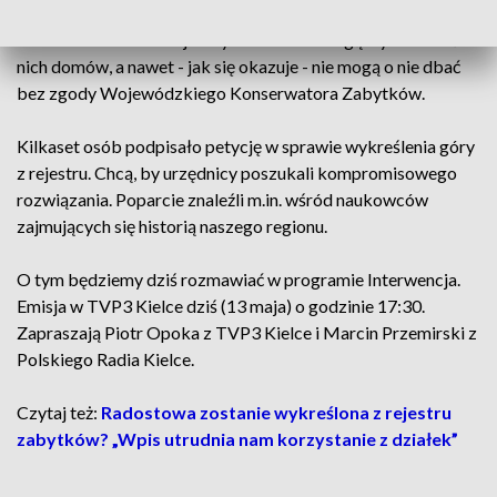
dwóch gmin: Masłów i Górno, od dekad nie mogą korzystać
ze swoich działek tak jak by chcieli. Nie mogą wybudować na
nich domów, a nawet - jak się okazuje - nie mogą o nie dbać
bez zgody Wojewódzkiego Konserwatora Zabytków.
Kilkaset osób podpisało petycję w sprawie wykreślenia góry
z rejestru. Chcą, by urzędnicy poszukali kompromisowego
rozwiązania. Poparcie znaleźli m.in. wśród naukowców
zajmujących się historią naszego regionu.
O tym będziemy dziś rozmawiać w programie Interwencja.
Emisja w TVP3 Kielce dziś (13 maja) o godzinie 17:30.
Zapraszają Piotr Opoka z TVP3 Kielce i Marcin Przemirski z
Polskiego Radia Kielce.
Czytaj też:
Radostowa zostanie wykreślona z rejestru
zabytków? „Wpis utrudnia nam korzystanie z działek”