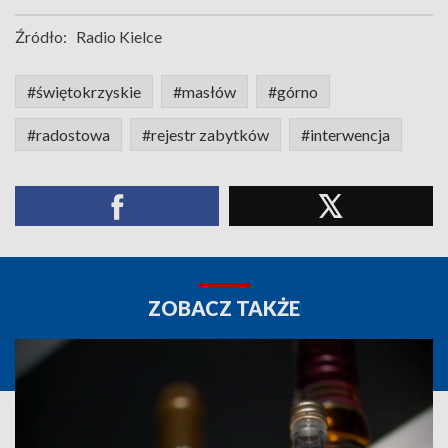
Źródło:
Radio Kielce
#świętokrzyskie
#masłów
#górno
#radostowa
#rejestr zabytków
#interwencja
ZOBACZ TAKŻE