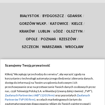
BIAŁYSTOK
/
BYDGOSZCZ
/
GDAŃSK
/
GORZÓW WLKP.
/
KATOWICE
/
KIELCE
/
KRAKÓW
/
LUBLIN
/
ŁÓDŹ
/
OLSZTYN
/
OPOLE
/
POZNAŃ
/
RZESZÓW
/
SZCZECIN
/
WARSZAWA
/
WROCŁAW
Szanujemy Twoją prywatność
Dołącz do nas:
Kliknij "Akceptuję i przechodzę do serwisu", aby wyrazić zgody na
korzystanie z technologii automatycznego śledzenia i zbierania danych,
TVP
dostęp do informacji na Twoim urządzeniu końcowym i ich
Abonament TVP
przechowywanie oraz na przetwarzanie Twoich danych osobowych przez
Regulamin TVP
nas, czyli Telewizję Polską S.A. w likwidacji (zwaną dalej również „TVP”),
Emisja w TVP
Zaufanych Partnerów z IAB* (1201 firm)
oraz pozostałych
Zaufanych
Polityka prywatności
Partnerów TVP (93 firm)
, w celach marketingowych (w tym do
Centrum informacji TVP
Moje zgody
zautomatyzowanego dopasowania reklam do Twoich zainteresowań i