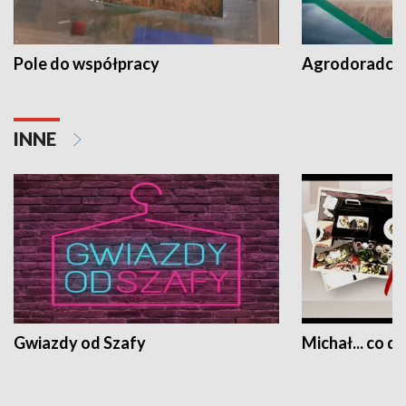
Pole do współpracy
Agrodoradcy 
INNE
Gwiazdy od Szafy
Michał... co dz