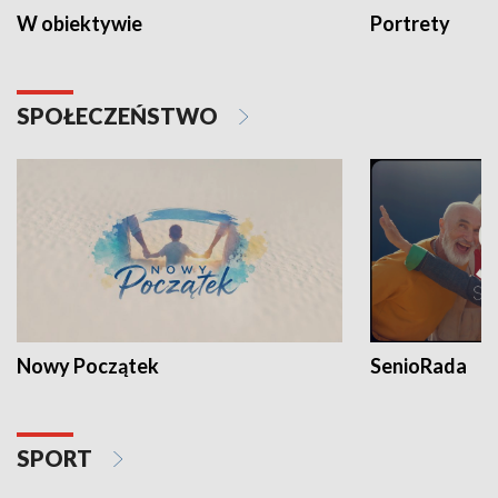
W obiektywie
Portrety
SPOŁECZEŃSTWO
Nowy Początek
SenioRada
SPORT