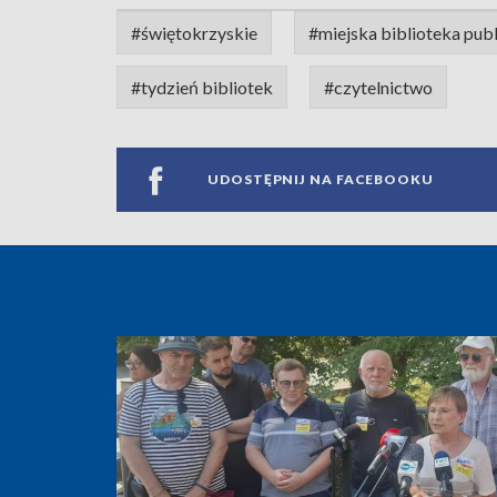
#świętokrzyskie
#miejska biblioteka publ
#tydzień bibliotek
#czytelnictwo
UDOSTĘPNIJ NA FACEBOOKU