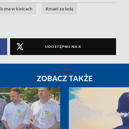
iczna w kielcach
#znani za ladą
UDOSTĘPNIJ NA X
ZOBACZ TAKŻE