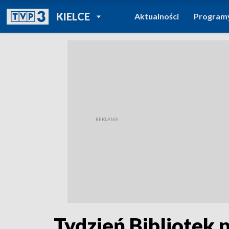
POWRÓT DO
KIELCE
Aktualności
Program
TVP REGIONY
Tydzień Bibliotek p