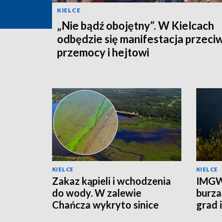
KIELCE
„Nie bądź obojętny”. W Kielcach
odbędzie się manifestacja przeci
przemocy i hejtowi
KIELCE
KIELCE
Zakaz kąpieli i wchodzenia
IMGW
do wody. W zalewie
burza
Chańcza wykryto sinice
grad 
prądu