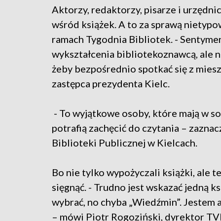
Aktorzy, redaktorzy, pisarze i urzędn
wśród książek. A to za sprawą nietypow
ramach Tygodnia Bibliotek. - Sentymen
wykształcenia bibliotekoznawcą, ale ni
żeby bezpośrednio spotkać się z mies
zastępca prezydenta Kielc.
- To wyjątkowe osoby, które mają w sob
potrafią zachęcić do czytania – zazna
Biblioteki Publicznej w Kielcach.
Bo nie tylko wypożyczali książki, ale t
sięgnąć. - Trudno jest wskazać jedną k
wybrać, no chyba „Wiedźmin”. Jestem
– mówi Piotr Rogoziński, dyrektor TV