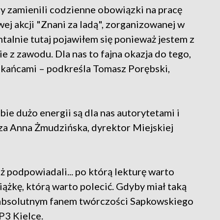
icy zamienili codzienne obowiązki na pracę
ej akcji "Znani za ladą", zorganizowanej w
talnie tutaj pojawiłem się ponieważ jestem z
e z zawodu. Dla nas to fajna okazja do tego,
zkańcami – podkreśla Tomasz Porębski,
ie dużo energii są dla nas autorytetami i
cza Anna Żmudzińska, dyrektor Miejskiej
eż podpowiadali... po którą lekturę warto
siążkę, którą warto polecić. Gdyby miał taką
 absolutnym fanem twórczości Sapkowskiego
P3 Kielce.