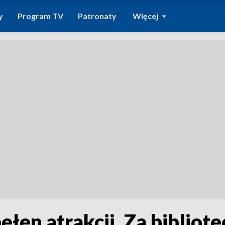
y
Program TV
Patronaty
Więcej
ełen atrakcji. Za bibliote