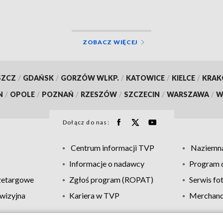
ZOBACZ WIĘCEJ
SZCZ
/
GDAŃSK
/
GORZÓW WLKP.
/
KATOWICE
/
KIELCE
/
KRA
N
/
OPOLE
/
POZNAŃ
/
RZESZÓW
/
SZCZECIN
/
WARSZAWA
/
W
Dołącz do nas:
Centrum informacji TVP
Naziemna
Informacje o nadawcy
Program d
zetargowe
Zgłoś program (ROPAT)
Serwis fo
wizyjna
Kariera w TVP
Merchandi