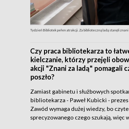
Tydzień Bibliotek pełen atrakcji. Za biblioteczną ladą stanęli znan
Czy praca bibliotekarza to łatw
kielczanie, którzy przejęli obow
akcji "Znani za ladą" pomagali 
poszło?
Zamiast gabinetu i służbowych spotkań..
bibliotekarza - Paweł Kubicki - preze
Zawód wymaga dużej wiedzy, bo czyteln
sprecyzowanego czego szukają, więc 