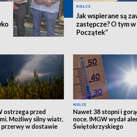
KIELCE
Jak wspierane są z
wko
zastępcze? O tym w
Początek”
KIELCE
 ostrzega przed
Nawet 38 stopni i gorą
mi. Możliwy silny wiatr,
noce. IMGW wydał aler
i przerwy w dostawie
Świętokrzyskiego