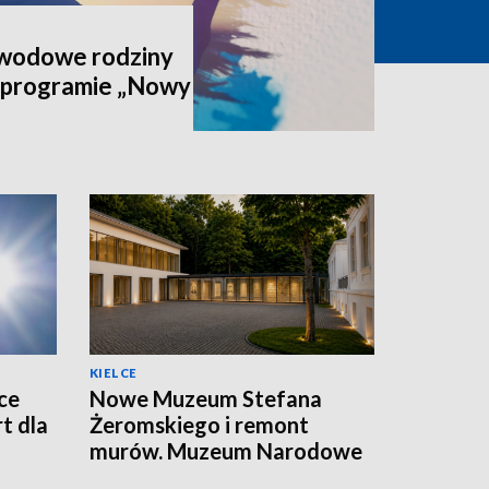
awodowe rodziny
 programie „Nowy
KIELCE
ce
Nowe Muzeum Stefana
t dla
Żeromskiego i remont
murów. Muzeum Narodowe
realizuje dwie duże