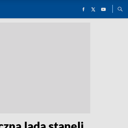
czną ladą stanęli