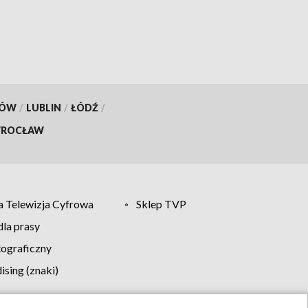
inwestycje
KÓW
/
LUBLIN
/
ŁÓDŹ
/
ROCŁAW
 Telewizja Cyfrowa
Sklep TVP
la prasy
tograficzny
sing (znaki)